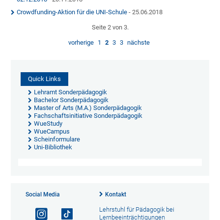
Crowdfunding-Aktion für die UNI-Schule
- 25.06.2018
Seite 2 von 3.
vorherige
1
2
3
3
nächste
Quick Links
Lehramt Sonderpädagogik
Bachelor Sonderpädagogik
Master of Arts (M.A.) Sonderpädagogik
Fachschaftsinitiative Sonderpädagogik
WueStudy
WueCampus
Scheinformulare
Uni-Bibliothek
Social Media
Kontakt
Lehrstuhl für Pädagogik bei
Lernbeeinträchtigungen