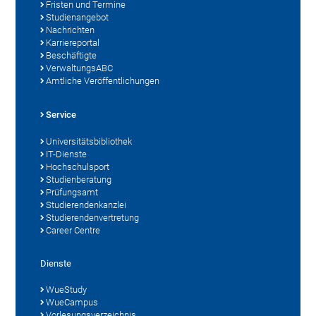
Fristen und Termine
Studienangebot
Nachrichten
Karriereportal
Beschäftigte
VerwaltungsABC
Amtliche Veröffentlichungen
Service
Universitätsbibliothek
IT-Dienste
Hochschulsport
Studienberatung
Prüfungsamt
Studierendenkanzlei
Studierendenvertretung
Career Centre
Dienste
WueStudy
WueCampus
Vorlesungsverzeichnis