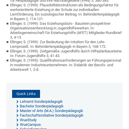
für Heilpädagogik und ihre Nachbargebiete (VHN) 3, 380-385.
Ellinger, S. (1999): Plausibilitätsstrukturen als Bedingungsfaktor für
wertorientierte Erziehung in der Schule zur individuellen
Lernförderung. Ein soziologischer Beitrag. In: Behindertenpädagogik
in Bayern 2, 114-121.
Ellinger, S. (1999): Das Erziehungsbüro - Baustein prospektiver
Organisationsentwicklung in Jugendhilfewerken. In:
Arbeitsgemeinschaft für Erziehungshilfe (AFET) Mitglieder-Rundbrief
3, 4-13.
Ellinger, S. (1999): Zur Bedeutung der Intuition für den Lehr-
Lernprozeß. In: Behindertenpädagogik in Bayern 3, 168-172.
Ellinger, S. (1999): Zeitgemäße Jugendhilfe durch Hilfeplanbausteine.
In: Forum Jugendhilfe 3, 41-43.
Ellinger, S. (1995): Qualifikationsanforderungen an Führungspersonal
in modernen Industrieunternehmen. In: Didaktik der Berufs- und
Arbeitswelt 1, 2-8.
Quick Links
Lehramt Sonderpädagogik
Bachelor Sonderpädagogik
Master of Arts (M.A.) Sonderpädagogik
Fachschaftsinitiative Sonderpädagogik
WueStudy
WueCampus