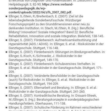
Effektivität von Diagnose- und Förderklassen. In: Zeitschrift für
Heilpädagogik 3, 82-90;
https://www.verband-
sonderpaedagogik.de/wp-
content/uploads/2022/04/zfh_2007_082.pdf
.
Ellinger, S./Stein, R./Breitenbach, E. (2007): Ziel ist die
lebensbegleitende Sonderberufsschule: Würzburger
Forschungsprojekt zu den Grunddimensionen einer neu zu
denkenden Institution. In: Stach, M./Stein, R. (Hg.): Berufliche
Bildung? Innovation? Soziale Integration? Band 22: Berufliche
Rehabilitation, Innovation und soziale Integration. Bielefeld, 138-145.
Ellinger, S. (2007): Förderbereich: Aufmerksamkeitsstörung und
Hyperaktivität (ADS / ADHS). In: Ellinger, S. et al. : Risikokinder in der
Ganztagsschule. Stuttgart, 116-148.
Ellinger, S. (2007): Förderbereich: Störungen im Bindungsverhalten. In:
Ellinger, S./Koch, K./Schroeder, J.: Risikokinder in der
Ganztagsschule. Stuttgart, 149-170.
Ellinger, S. (2007): Förderbereich: Schulaversives Verhalten. In:
Ellinger, S. et al.: Risikokinder in der Ganztagsschule. Stuttgart, 171-
209.
Ellinger, S. (2007): Veränderte Berufsbilder in der Ganztagsschule
(auch) für Risikokinder. In: Ellinger, S. et al.: Risikokinder in der
Ganztagsschule. Stuttgart, 194-209.
Ellinger, S. (2007): Elternarbeit und Beratung. In: Ellinger, S. et al.:
Risikokinder in der Ganztagsschule. Stuttgart, 241-260.
Ellinger, S. (2007): Kontradiktische Beratung. In: Diouani-Streek,
M./Ellinger, S. (Hg.): Beratungskonzepte in sonderpädagogischen
Handlungsfeldern. Oberhausen, 111-138.
Ellinger, S. (2007): Schulische Förderung im Rahmen verschiedener