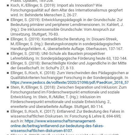
Praxis. Opladen, 185-208.
Koch, K./Ellinger, S. (2019): Import als Innovation? Wie
Forschungsqualität auf dem Altar des Internationalismus geopfert
wird. In: Behinderte Menschen 2, 26-27.
Ellinger, S. (2019): Entwicklungspädagogik in der Grundschule: Zur
Bedeutung primärer und peripherer Lerndimensionen. In: Kahlert, J.
(Hg.): Die inklusionssensible Grundschule: Vom Anspruch zur
Umsetzung. Stuttgart, 70-83.
Ellinger, S. (2019): Kontradiktische Beratung. In: Diouani-Streek,
M./Ellinger, S. (Hg.): Beratungskonzepte in sonderpädagogischen
Handlungsfeldern. 4., überarbeitete Auflage. Oberhausen, 137-167.
Ellinger, S. (2018): UNI-Schule als Baustein prospektiver
Lehrerbildung. In: Sonderpädagogische Förderung heute 63, 132-144.
Ellinger, S. (2018): Benachteiligte Kinder und Jugendliche in der Mitte
der Gesellschaft. In: SchuPs 27, 8-13.
Ellinger, S./Koch, K. (2018): Zum Verschwinden des Pädagogischen aus
Qualitätskriterien hochrangiger Forschung in der Sonderpädagogik. In: 
https://www.pedocs.de/volltexte/2020/21098/pdf/PaedKorr_2018_57_E
Stein, R./Ellinger, S. (2018): Zwischen Separation und Inklusion: Zum
Forschungsstand im Förderschwerpunkt emotionale und soziale
Entwicklung. In: Stein, R./Müller, T. (Hg.): Inklusion im
Förderschwerpunkt emotionale und soziale Entwicklung. 2.,
erweiterte und überarbeitete Auflage. Stuttgart, 80-114.
Ellinger, S./Koch, K. (2017): Entlarvend: Zur Bedeutung des Fakes in
wissenschaftlichen Diskursen. In: Forschung & Lehre 8, 694-695;
auch in:
https://www.wissenschaftsmanagement-
online.de/beitrag/entlarvend-zur-bedeutung-des-fakes-
wissenschaftlichen-diskursen-8107
.