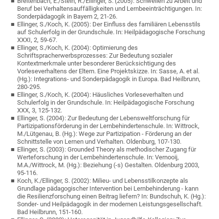
Breitenbach, E./Stein, R./Ellinger, S. (2005): Schwellen zu Arbeit und
Beruf bei Verhaltensauffälligkeiten und Lernbeeinträchtigungen. In:
Sonderpädagogik in Bayern 2, 21-26.
Ellinger, S./Koch, K. (2005): Der Einfluss des familiären Lebensstils
auf Schulerfolg in der Grundschule. In: Heilpädagogische Forschung
XXXI, 2, 59-67.
Ellinger, S./Koch, K. (2004): Optimierung des
Schriftspracherwerbsprozesses: Zur Bedeutung sozialer
Kontextmerkmale unter besonderer Berücksichtigung des
Vorleseverhaltens der Eltern. Eine Projektskizze. In: Sasse, A. et al.
(Hg.): Integrations- und Sonderpädagogik in Europa. Bad Heilbrunn,
280-295.
Ellinger, S./Koch, K. (2004): Häusliches Vorleseverhalten und
Schulerfolg in der Grundschule. In: Heilpädagogische Forschung
XXX, 3, 125-132.
Ellinger, S. (2004): Zur Bedeutung der Lebensweltforschung für
Partizipationsförderung in der Lernbehindertenschule. In: Wittrock,
M./Lütgenau, B. (Hg.): Wege zur Partizipation - Förderung an der
Schnittstelle von Lernen und Verhalten. Oldenburg, 107-130.
Ellinger, S. (2003): Grounded Theory als methodischer Zugang für
Werteforschung in der Lernbehindertenschule. In: Vernooij,
M.A./Wittrock, M. (Hg.): Beziehung (-s) Gestalten. Oldenburg 2003,
95-116.
Koch, K./Ellinger, S. (2002): Milieu- und Lebensstilkonzepte als
Grundlage pädagogischer Intervention bei Lernbehinderung - kann
die Resilienzforschung einen Beitrag liefern? In: Bundschuh, K. (Hg.):
Sonder- und Heilpädagogik in der modernen Leistungsgesellschaft.
Bad Heilbrunn, 151-160.