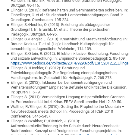
Handeln. In: Brumlik, M. et al.: Theorie der praktischen Pädagogik.
Stuttgart, 96-116.
Ellinger, S. (2013): Referate halten und Seminararbeiten schreiben. In:
Einhellinger, C. et al.: Studienbuch Lernbeeinträchtigungen. Band 1:
Grundlagen. Oberhausen, 195-224.
Ellinger, S./Hechler, O. (2013): Erziehung als pädagogischer
Grundbegriff. In: Brumlik, M. et al.: Theorie der praktischen
Pädagogik. Stuttgart, 64-95.
Ellinger, S./Fengler, L. (2013): Kreativität und Kreativitätsförderung. In:
Braune-Krickau, T. et al. (Hg.): Handbuch Kulturpädagogik für
benachteiligte Jugendliche. Weinheim, 114-139.
Ellinger, S./Stein, R. (2012): Effekte inklusiver Beschulung: Forschungs
und soziale Entwicklung. In: Empirische Sonderpädagogik 2, 85-109;
https://www.pedocs.de/volltexte/2014/9293/pdf/ESP_2012_2_Ellinger_St
Ellinger, S. /Hechler, O. (2012): Beratung und
Entwicklungspädagogik: Zur Begründung einer pädagogischen
Handlungsform. In: Zeitschrift für Heilpädagogik 7, 268-278.
Ellinger, S. (2012): Inklusion bei Lernbeeinträchtigungen und
Verhaltensstörungen? Empirische Befunde und kritische Diskussion.
In: Spuren 1, 6 - 9.
Ellinger, S. (2011): Vom richtigen Umgang mit persönlichen Grenzen.
In: Professionalität trotzt Krise. EREV-Schriftenreihe Heft 2, 39-50.
Walther, P./Ellinger, S. (2010): Getting the Prophet to the Mountain –
Neurofeedback meets School. In: Proceedings of ICERI2010
Conference, 5445-5457.
Ellinger, S./Walther, P. /Dietrich, J. (2010):
Aufmerksamkeitsförderung in der Schule durch Neurofeedback:
Brainfeeders. Konzept und Design eines Forschungsprojektes. In: