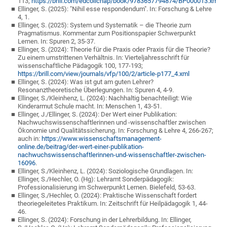
113;
https://brill.com/edcollchap/book/9783657794874/BP000013.xml
Ellinger, S. (2025): "Nihil esse respondendum". In: Forschung & Lehre
4, 1.
Ellinger, S. (2025): System und Systematik – die Theorie zum
Pragmatismus. Kommentar zum Positionspapier Schwerpunkt
Lernen. In: Spuren 2, 35-37.
Ellinger, S. (2024): Theorie für die Praxis oder Praxis für die Theorie?
Zu einem umstrittenen Verhältnis. In: Vierteljahresschrift für
wissenschaftliche Pädagogik 100, 177-193;
https://brill.com/view/journals/vfp/100/2/article-p177_4.xml
Ellinger, S. (2024): Was ist gut am guten Lehrer?
Resonanztheoretische Überlegungen. In: Spuren 4, 4-9.
Ellinger, S./Kleinhenz, L. (2024): Nachhaltig benachteiligt: Wie
Kinderarmut Schule macht. In: Menschen 1, 43-51.
Ellinger, J./Ellinger, S. (2024): Der Wert einer Publikation:
Nachwuchswissenschaftlerinnen und -wissenschaftler zwischen
Ökonomie und Qualitätssicherung. In: Forschung & Lehre 4, 266-267;
auch in:
https://www.wissenschaftsmanagement-
online.de/beitrag/der-wert-einer-publikation-
nachwuchswissenschaftlerinnen-und-wissenschaftler-zwischen-
16096
.
Ellinger, S./Kleinhenz, L. (2024): Soziologische Grundlagen. In:
Ellinger, S./Hechler, O. (Hg): Lehramt Sonderpädagogik:
Professionalisierung im Schwerpunkt Lernen. Bielefeld, 53-63.
Ellinger, S./Hechler, O. (2024): Praktische Wissenschaft fordert
theoriegeleitetes Praktikum. In: Zeitschrift für Heilpädagogik 1, 44-
46.
Ellinger, S. (2024): Forschung in der Lehrerbildung. In: Ellinger,