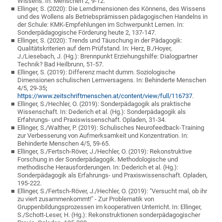
Wissens. In: Menschen 2, 9-12.
Ellinger, S. (2020): Die Lerndimensionen des Könnens, des Wissens
und des Wollens als Betriebsprämissen pädagogischen Handelns in
der Schule: KMK-Empfehlungen im Schwerpunkt Lernen. In:
Sonderpädagogische Förderung heute 2, 137-147.
Ellinger, S. (2020): Trends und Täuschung in der Pädagogik:
Qualitätskriterien auf dem Prüfstand. In: Herz, B./Hoyer,
J./Liesebach, J. (Hg.): Brennpunkt Erziehungshilfe: Dialogpartner
Technik? Bad Heilbrunn, 51-57.
Ellinger, S. (2019): Differenz macht dumm. Soziologische
Dimensionen schulischen Lernversagens. In: Behinderte Menschen
4/5, 29-35
;
https://www.zeitschriftmenschen.at/content/view/full/116737
.
Ellinger, S./Hechler, O. (2019): Sonderpädagogik als praktische
Wissenschaft. In: Dederich et al. (Hg.): Sonderpädagogik als
Erfahrungs- und Praxiswissenschaft. Opladen, 31-34.
Ellinger, S./Walther, P. (2019): Schulisches Neurofeedback-Training
zur Verbesserung von Aufmerksamkeit und Konzentration. In:
Behinderte Menschen 4/5, 59-65.
Ellinger, S./Fertsch-Röver, J./Hechler, O. (2019): Rekonstruktive
Forschung in der Sonderpädagogik. Methodologische und
methodische Herausforderungen. In: Dederich et al. (Hg.):
Sonderpädagogik als Erfahrungs- und Praxiswissenschaft. Opladen,
195-222.
Ellinger, S./Fertsch-Röver, J./Hechler, O. (2019): "Versucht mal, ob ihr
zu viert zusammenkommt!" - Zur Problematik von
Gruppenbildungsprozessen im kooperativen Unterricht. In: Ellinger,
S./Schott-Leser, H. (Hg.): Rekonstruktionen sonderpädagogischer