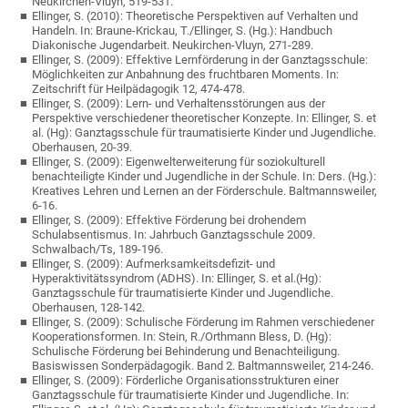
Neukirchen-Vluyn, 519-531.
Ellinger, S. (2010): Theoretische Perspektiven auf Verhalten und
Handeln. In: Braune-Krickau, T./Ellinger, S. (Hg.): Handbuch
Diakonische Jugendarbeit. Neukirchen-Vluyn, 271-289.
Ellinger, S. (2009): Effektive Lernförderung in der Ganztagsschule:
Möglichkeiten zur Anbahnung des fruchtbaren Moments. In:
Zeitschrift für Heilpädagogik 12, 474-478.
Ellinger, S. (2009): Lern- und Verhaltensstörungen aus der
Perspektive verschiedener theoretischer Konzepte. In: Ellinger, S. et
al. (Hg): Ganztagsschule für traumatisierte Kinder und Jugendliche.
Oberhausen, 20-39.
Ellinger, S. (2009): Eigenwelterweiterung für soziokulturell
benachteiligte Kinder und Jugendliche in der Schule. In: Ders. (Hg.):
Kreatives Lehren und Lernen an der Förderschule. Baltmannsweiler,
6-16.
Ellinger, S. (2009): Effektive Förderung bei drohendem
Schulabsentismus. In: Jahrbuch Ganztagsschule 2009.
Schwalbach/Ts, 189-196.
Ellinger, S. (2009): Aufmerksamkeitsdefizit- und
Hyperaktivitätssyndrom (ADHS). In: Ellinger, S. et al.(Hg):
Ganztagsschule für traumatisierte Kinder und Jugendliche.
Oberhausen, 128-142.
Ellinger, S. (2009): Schulische Förderung im Rahmen verschiedener
Kooperationsformen. In: Stein, R./Orthmann Bless, D. (Hg):
Schulische Förderung bei Behinderung und Benachteiligung.
Basiswissen Sonderpädagogik. Band 2. Baltmannsweiler, 214-246.
Ellinger, S. (2009): Förderliche Organisationsstrukturen einer
Ganztagsschule für traumatisierte Kinder und Jugendliche. In: