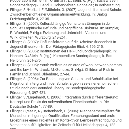
Kooperationsformen. In: Orthmann, D./Stein, R. (Hg.): Basiswissen
Sonderpädagogik. Band II. Hohengehren: Schneider, in Vorbereitung.
Ellinger, S./Hoffart, E./Möhrlein, G. (2007): Jugendhilfe macht Schule:
Zwischenbericht einer Organisationsentwicklung. In: Dialog
Erziehungshilfe 3, 27-35.
Ellinger, S. (2007): Kulturabhängige Verhaltensstörungen in der
Schule? Empirische Befunde und begriffliche Diskurse. In: Rumpler,
F.; Wachtel, P. (Hg.): Erziehung und Unterricht - Visionen und
Wirklichkeiten. Würzburg, 248-261.
Ellinger, S. (2007): Einflussfaktoren auf die Arbeitszufriedenheit in
Jugendhilfwerken. In: Der Pädagogische Blick 4, 196-215.
Ellinger, S. (2006): Institutionen der Heil- und Sonderpädagogik. In:
Hansen, G./Stein, R. (Hg.): Kompendium Sonderpädagogik. Bad
Heilbrunn, 261-275.
Ellinger, S. (2006): Youth welfare as an area of work between parents
and the law. In: Wittrock, M./Schulze, G. (Hg.): Children at Risk in
Family and School. Oldenburg, 27-44.
Ellinger, S. (2006): Zur Bedeutung von Scham- und Schuldkultur bei
Migrationshintergrund in der Schule. Ergebnisse einer empirischen
Studie nach der Grounded Theory. In: Sonderpädagogische
Förderung, 4, 397-421.
Ellinger, S./Engelhardt, C. (2006): Integration durch Differenzierung:
Konzept und Praxis der schwedischen Einheitsschule. In: Die
Deutsche Schule 1, 77-89.
Ellinger, S./Stein, R./Breitenbach, E. (2006): Nischenarbeitsplätze für
Menschen mit geringer Qualifikation: Forschungsstand und erste
Ergebnisse eines Projektes im Kontext von Lernbeeinträchtigung und
Verhaltensauffälligkeiten. In: Zeitschrift für Heilpädagogik 4, 122-