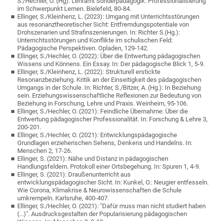
S./Hechler, O. (Hg): Lehramt Sonderpädagogik: Professionalisierung
im Schwerpunkt Lernen. Bielefeld, 80-84.
Ellinger, S./Kleinhenz, L. (2023): Umgang mit Unterrichtsstörungen
aus resonanztheoretischer Sicht: Entfremdungspotentiale von
Drohszenarien und Strafinszenierungen. In: Richter S.(Hg.):
Unterrichtsstörungen und Konflikte im schulischen Feld:
Pädagogische Perspektiven. Opladen, 129-142.
Ellinger, S./Hechler, O. (2022): Über die Entwertung pädagogischen
Wissens und Könnens. Ein Essay. In: Der pädagogische Blick 1, 5-9.
Ellinger, S./Kleinhenz, L. (2022): Strukturell erstickte
Resonanzbeziehung. Kritik an der Einseitigkeit des pädagogischen
Umgangs in der Schule. In: Richter, S./Bitzer, A. (Hg.): In Beziehung
sein. Erziehungswissenschaftliche Reflexionen zur Bedeutung von
Beziehung in Forschung, Lehre und Praxis. Weinheim, 95-106.
Ellinger, S./Hechler, O. (2021): Feindliche Übernahme: Über die
Entwertung pädagogischer Professionalität. In: Forschung & Lehre 3,
200-201.
Ellinger, S./Hechler, O. (2021): Entwicklungspädagogische
Grundlagen erzieherischen Sehens, Denkens und Handelns. In:
Menschen 2, 17-26.
Ellinger, S. (2021): Nähe und Distanz in pädagogischen
Handlungsfeldern. Protokoll einer Ortsbegehung. In: Spuren 1, 4-9.
Ellinger, S. (2021): Draußenunterricht aus
entwicklungspädagogischer Sicht. In: Kunkel, O.: Neugier entfesseln.
Wie Corona, Klimakrise & Neurowissenschaften die Schule
umkrempeln. Karlsruhe, 400-407.
Ellinger, S./Hechler, O. (2021): "Dafür muss man nicht studiert haben
(...)". Ausdrucksgestalten der Popularisierung pädagogischen