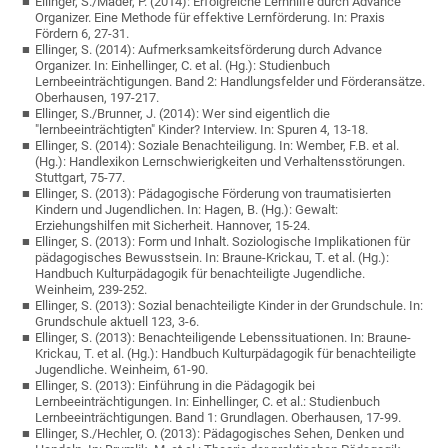
Ellinger, S./Mader, P. (2014): Erfolgreiche Lernhilfe durch Advance
Organizer. Eine Methode für effektive Lernförderung. In: Praxis
Fördern 6, 27-31.
Ellinger, S. (2014): Aufmerksamkeitsförderung durch Advance
Organizer. In: Einhellinger, C. et al. (Hg.): Studienbuch
Lernbeeinträchtigungen. Band 2: Handlungsfelder und Förderansätze.
Oberhausen, 197-217.
Ellinger, S./Brunner, J. (2014): Wer sind eigentlich die
"lernbeeinträchtigten" Kinder? Interview. In: Spuren 4, 13-18.
Ellinger, S. (2014): Soziale Benachteiligung. In: Wember, F.B. et al.
(Hg.): Handlexikon Lernschwierigkeiten und Verhaltensstörungen.
Stuttgart, 75-77.
Ellinger, S. (2013): Pädagogische Förderung von traumatisierten
Kindern und Jugendlichen. In: Hagen, B. (Hg.): Gewalt:
Erziehungshilfen mit Sicherheit. Hannover, 15-24.
Ellinger, S. (2013): Form und Inhalt. Soziologische Implikationen für
pädagogisches Bewusstsein. In: Braune-Krickau, T. et al. (Hg.):
Handbuch Kulturpädagogik für benachteiligte Jugendliche.
Weinheim, 239-252.
Ellinger, S. (2013): Sozial benachteiligte Kinder in der Grundschule. In:
Grundschule aktuell 123, 3-6.
Ellinger, S. (2013): Benachteiligende Lebenssituationen. In: Braune-
Krickau, T. et al. (Hg.): Handbuch Kulturpädagogik für benachteiligte
Jugendliche. Weinheim, 61-90.
Ellinger, S. (2013): Einführung in die Pädagogik bei
Lernbeeinträchtigungen. In: Einhellinger, C. et al.: Studienbuch
Lernbeeinträchtigungen. Band 1: Grundlagen. Oberhausen, 17-99.
Ellinger, S./Hechler, O. (2013): Pädagogisches Sehen, Denken und