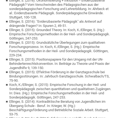
Ellinger, S. (2016): Ökonomisierung + Inklusion = Evidenzbasierte
Pädagogik? Vom Verschwinden des Pädagogischen aus der
sonderpädagogischen Forschung und Lehrerbildung. In: Ahrbeck et
al.: Evidenzbasierte Pädagogik. Sonderpädagogische Einwände.
Stuttgart, 100-128.
Ellinger, S. (2016): "Evidenzbasierte Pädagogik" als Antwort auf
drängende Fragen? In: Spuren 2, 49-51.
Ellinger, S. (2015): Grounded Theory. In: Koch, K./Ellinger, S. (Hg.):
Empirische Forschungsmethoden in der Heil- und Sonderpädagogik.
Göttingen, 247-253.
Ellinger, S. (2015): Grundsätzliche Überlegungen zum qualitativen
Forschungsprozess. In: Koch, K./Ellinger, S. (Hg.): Empirische
Forschungsmethoden in der Heil- und Sonderpädagogik. Göttingen,
229-234.
Ellinger, S. (2015): Positionspapiere für den Umgang mit der UN-
Behindertenrechtskonvention. In: Beiträge zu Theorie und Praxis der
Jugendhilfe 9, 139-150.
Ellinger, S. (2015): Effektive Förderung in der Ganztagsschule bei
Bindungsstörungen. In: Jahrbuch Ganztagsschule. Schwalbach/TS,
75-90.
Koch, K./Ellinger, S. (2015): Empirische Forschung in der Heil- und
Sonderpädagogik zwischen quantitativen und qualitativen Zugängen.
In: Dies. (Hg.): Empirische Forschungsmethoden in der Heil- und
Sonderpädagogik. Göttingen, 247-253.
Ellinger, S. (2014): Kontradiktische Beratung von Jugendlichen im
Übergang Schule - Beruf. In: Krieger, W. (Hg.):
Beschäftigungsförderung und Betriebliche Soziale Arbeit. Stuttgart,
53-75.