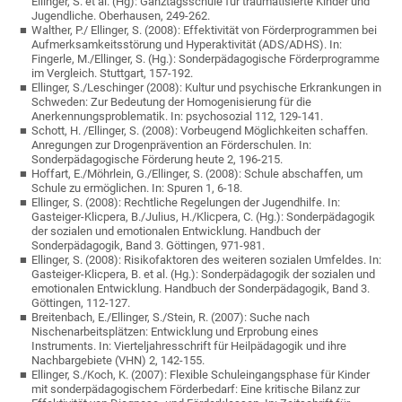
Ellinger, S. et al. (Hg): Ganztagsschule für traumatisierte Kinder und
Jugendliche. Oberhausen, 249-262.
Walther, P./ Ellinger, S. (2008): Effektivität von Förderprogrammen bei
Aufmerksamkeitsstörung und Hyperaktivität (ADS/ADHS). In:
Fingerle, M./Ellinger, S. (Hg.): Sonderpädagogische Förderprogramme
im Vergleich. Stuttgart, 157-192.
Ellinger, S./Leschinger (2008): Kultur und psychische Erkrankungen in
Schweden: Zur Bedeutung der Homogenisierung für die
Anerkennungsproblematik. In: psychosozial 112, 129-141.
Schott, H. /Ellinger, S. (2008): Vorbeugend Möglichkeiten schaffen.
Anregungen zur Drogenprävention an Förderschulen. In:
Sonderpädagogische Förderung heute 2, 196-215.
Hoffart, E./Möhrlein, G./Ellinger, S. (2008): Schule abschaffen, um
Schule zu ermöglichen. In: Spuren 1, 6-18.
Ellinger, S. (2008): Rechtliche Regelungen der Jugendhilfe. In:
Gasteiger-Klicpera, B./Julius, H./Klicpera, C. (Hg.): Sonderpädagogik
der sozialen und emotionalen Entwicklung. Handbuch der
Sonderpädagogik, Band 3. Göttingen, 971-981.
Ellinger, S. (2008): Risikofaktoren des weiteren sozialen Umfeldes. In:
Gasteiger-Klicpera, B. et al. (Hg.): Sonderpädagogik der sozialen und
emotionalen Entwicklung. Handbuch der Sonderpädagogik, Band 3.
Göttingen, 112-127.
Breitenbach, E./Ellinger, S./Stein, R. (2007): Suche nach
Nischenarbeitsplätzen: Entwicklung und Erprobung eines
Instruments. In: Vierteljahresschrift für Heilpädagogik und ihre
Nachbargebiete (VHN) 2, 142-155.
Ellinger, S./Koch, K. (2007): Flexible Schuleingangsphase für Kinder
mit sonderpädagogischem Förderbedarf: Eine kritische Bilanz zur