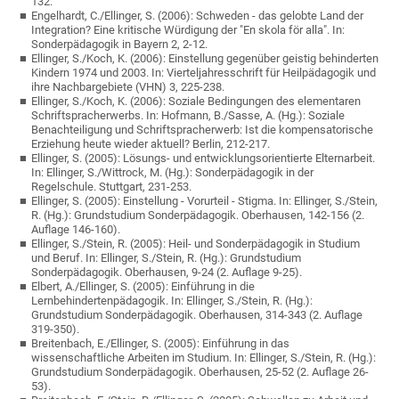
132.
Engelhardt, C./Ellinger, S. (2006): Schweden - das gelobte Land der
Integration? Eine kritische Würdigung der "En skola för alla". In:
Sonderpädagogik in Bayern 2, 2-12.
Ellinger, S./Koch, K. (2006): Einstellung gegenüber geistig behinderten
Kindern 1974 und 2003. In: Vierteljahresschrift für Heilpädagogik und
ihre Nachbargebiete (VHN) 3, 225-238.
Ellinger, S./Koch, K. (2006): Soziale Bedingungen des elementaren
Schriftspracherwerbs. In: Hofmann, B./Sasse, A. (Hg.): Soziale
Benachteiligung und Schriftspracherwerb: Ist die kompensatorische
Erziehung heute wieder aktuell? Berlin, 212-217.
Ellinger, S. (2005): Lösungs- und entwicklungsorientierte Elternarbeit.
In: Ellinger, S./Wittrock, M. (Hg.): Sonderpädagogik in der
Regelschule. Stuttgart, 231-253.
Ellinger, S. (2005): Einstellung - Vorurteil - Stigma. In: Ellinger, S./Stein,
R. (Hg.): Grundstudium Sonderpädagogik. Oberhausen, 142-156 (2.
Auflage 146-160).
Ellinger, S./Stein, R. (2005): Heil- und Sonderpädagogik in Studium
und Beruf. In: Ellinger, S./Stein, R. (Hg.): Grundstudium
Sonderpädagogik. Oberhausen, 9-24 (2. Auflage 9-25).
Elbert, A./Ellinger, S. (2005): Einführung in die
Lernbehindertenpädagogik. In: Ellinger, S./Stein, R. (Hg.):
Grundstudium Sonderpädagogik. Oberhausen, 314-343 (2. Auflage
319-350).
Breitenbach, E./Ellinger, S. (2005): Einführung in das
wissenschaftliche Arbeiten im Studium. In: Ellinger, S./Stein, R. (Hg.):
Grundstudium Sonderpädagogik. Oberhausen, 25-52 (2. Auflage 26-
53).