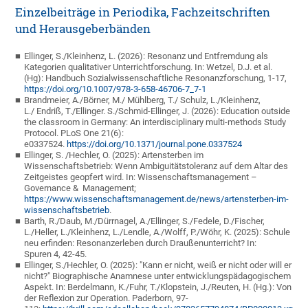
Einzelbeiträge in Periodika, Fachzeitschriften
und Herausgeberbänden
Ellinger, S./Kleinhenz, L. (2026): Resonanz und Entfremdung als
Kategorien qualitativer Unterrichtforschung. In: Wetzel, D.J. et al.
(Hg): Handbuch Sozialwissenschaftliche Resonanzforschung, 1-17,
https://doi.org/10.1007/978-3-658-46706-7_7-1
Brandmeier, A./Börner, M./ Mühlberg, T./ Schulz, L./Kleinhenz,
L./ Endriß, T./Ellinger. S./Schmid-Ellinger, J. (2026): Education outside
the classroom in Germany: An interdisciplinary multi-methods Study
Protocol. PLoS One 21(6):
e0337524.
https://doi.org/10.1371/journal.pone.0337524
Ellinger, S. /Hechler, O. (2025): Artensterben im
Wissenschaftsbetrieb: Wenn Ambiguitätstoleranz auf dem Altar des
Zeitgeistes geopfert wird. In: Wissenschaftsmanagement –
Governance & Management;
https://www.wissenschaftsmanagement.de/news/artensterben-im-
wissenschaftsbetrieb
.
Barth, R./Daub, M./Dürrnagel, A./Ellinger, S./Fedele, D./Fischer,
L./Heller, L./Kleinhenz, L./Lendle, A./Wolff, P./Wöhr, K. (2025): Schule
neu erfinden: Resonanzerleben durch Draußenunterricht? In:
Spuren 4, 42-45.
Ellinger, S./Hechler, O. (2025): "Kann er nicht, weiß er nicht oder will er
nicht?" Biographische Anamnese unter entwicklungspädagogischem
Aspekt. In: Berdelmann, K./Fuhr, T./Klopstein, J./Reuten, H. (Hg.): Von
der Reflexion zur Operation. Paderborn, 97-