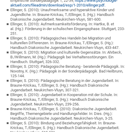
Empirische Sonderpädagogik 1, 22-39;
https://www.psychologie-
aktuell.com/fileadmin/download/esp/1-2010/ellinger.pdf.
Ellinger, S. (2010): Unaufmerksame und hyperaktive Kinder und
Jugendliche. In: Braune-Krickau, T./Ellinger, S. (Hg.): Handbuch
Diakonische Jugendarbeit. Neukirchen-Vluyn, 581-600.
Ellinger, S. (2010): Aufmerksamkeitsförderung. In: Hartke, B. et
al. (Hg.): Förderung in der schulischen Eingangsphase. Stuttgart, 233-
251.
Ellinger, S. (2010): Pädagogisches Handeln bei Migration und
kulturellen Differenzen. In: Braune-Krickau, T./Ellinger, S. (Hg.):
Handbuch Diakonische Jugendarbeit. Neukirchen-Vluyn, 433-447.
Ellinger, S. (2010): Migration und kulturelle Gegensätze. In: Ahrbeck,
B./Willmann, M. (Hg.): Pädagogik bei Verhaltensstörungen. Ein
Handbuch. Stuttgart, 326-332.
Ellinger, S. (2010): Pädagogische Beratung - beratende Pädagogik. In:
Novotny, K. (Hg.): Pädagogik in der Sonderpädagogik. Bad Heilbrunn,
125-144.
Ellinger, S. (2010): Pädagogische Beratung in der Jugendarbeit. In:
Braune-Krickau, T./Ellinger, S. (Hg.): Handbuch Diakonische
Jugendarbeit. Neukirchen-Vluyn, 307-321.
Ellinger, S. (2010): Jugendarbeit in Kooperation mit der Schule. In:
Braune-Krickau, T./Ellinger, S. (Hg.): Handbuch Diakonische
Jugendarbeit. Neukirchen-Vluyn, 239-256.
Braune-Krickau, T./Ellinger, S. (2010): Diakonische Jugendarbeit.
Begriffe, Themengebiete und Handlungsfelder. In: Dies. (Hg.):
Handbuch Diakonische Jugendarbeit. Neukirchen-Vluyn, 3-25.
Ellinger, S. (2010): Bindung und Beziehungsfähigkeit. In: Braune-
Krickau, T./Ellinger, S. (Hg.): Handbuch Diakonische Jugendarbeit.