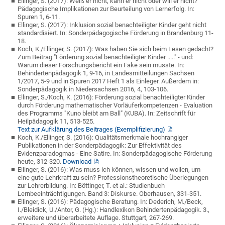
Ellinger, S. (2017): Weiß er nicht, kann er nicht oder will er nicht?
Pädagogische Implikationen zur Beurteilung von Lernerfolg. In:
Spuren 1, 6-11.
Ellinger, S. (2017): Inklusion sozial benachteiligter Kinder geht nicht
standardisiert. In: Sonderpädagogische Förderung in Brandenburg 11-
18.
Koch, K./Ellinger, S. (2017): Was haben Sie sich beim Lesen gedacht?
Zum Beitrag "Förderung sozial benachteiligter Kinder ....." - und:
Warum dieser Forschungsbericht ein Fake sein musste. In:
Behindertenpädagogik 1, 9-16, in Landesmitteilungen Sachsen
1/2017, 5-9 und in Spuren 2017 Heft 1 als Einleger. Außerdem in:
Sonderpädagogik in Niedersachsen 2016, 4, 103-106.
Ellinger, S./Koch, K. (2016): Förderung sozial benachteiligter Kinder
durch Förderung mathematischer Vorläuferkompetenzen - Evaluation
des Programms "Kuno bleibt am Ball" (KUBA). In: Zeitschrift für
Heilpädagogik 11, 513-525.
Text zur Aufklärung des Beitrages (Exemplifizierung)
Koch, K./Ellinger, S. (2016): Qualitätsmerkmale hochrangiger
Publikationen in der Sonderpädagogik: Zur Effektivität des
Evidenzparadogmas - Eine Satire. In: Sonderpädagogische Förderung
heute, 312-320.
Download
Ellinger, S. (2016): Was muss ich können, wissen und wollen, um
eine gute Lehrkraft zu sein? Professionstheoretische Überlegungen
zur Lehrerbildung. In: Böttinger, T. et al.: Studienbuch
Lernbeeinträchtigungen. Band 3: Diskurse. Oberhausen, 331-351.
Ellinger, S. (2016): Pädagogische Beratung. In: Dederich, M./Beck,
I./Bleidick, U./Antor, G. (Hg.): Handlexikon Behindertenpädagogik. 3.,
erweitere und überarbeitete Auflage. Stuttgart, 267-269.