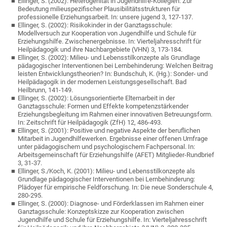
Ellinger, S. (2002): Heterogenität in Jugendhilfe-Kollegien: Zur
Bedeutung milieuspezifischer Plausibilitätsstrukturen für
professionelle Erziehungsarbeit. In: unsere jugend 3, 127-137.
Ellinger, S. (2002): Risikokinder in der Ganztagsschule:
Modellversuch zur Kooperation von Jugendhilfe und Schule für
Erziehungshilfe. Zwischenergebnisse. In: Vierteljahresschrift für
Heilpädagogik und ihre Nachbargebiete (VHN) 3, 173-184.
Ellinger, S. (2002): Milieu- und Lebensstilkonzepte als Grundlage
pädagogischer Interventionen bei Lernbehinderung: Welchen Beitrag
leisten Entwicklungstheorien? In: Bundschuh, K. (Hg.): Sonder- und
Heilpädagogik in der modernen Leistungsgesellschaft. Bad
Heilbrunn, 141-149.
Ellinger, S. (2002): Lösungsorientierte Elternarbeit in der
Ganztagsschule: Formen und Effekte kompetenzstärkender
Erziehungsbegleitung im Rahmen einer innovativen Betreuungsform.
In: Zeitschrift für Heilpädagogik (ZfH) 12, 486-493.
Ellinger, S. (2001): Positive und negative Aspekte der beruflichen
Mitarbeit in Jugendhilfewerken. Ergebnisse einer offenen Umfrage
unter pädagogischem und psychologischem Fachpersonal. In:
Arbeitsgemeinschaft für Erziehungshilfe (AFET) Mitglieder-Rundbrief
3, 31-37.
Ellinger, S./Koch, K. (2001): Milieu- und Lebensstilkonzepte als
Grundlage pädagogischer Interventionen bei Lernbehinderung:
Plädoyer für empirische Feldforschung. In: Die neue Sonderschule 4,
280-295.
Ellinger, S. (2000): Diagnose- und Förderklassen im Rahmen einer
Ganztagsschule: Konzeptskizze zur Kooperation zwischen
Jugendhilfe und Schule für Erziehungshilfe. In: Vierteljahresschrift