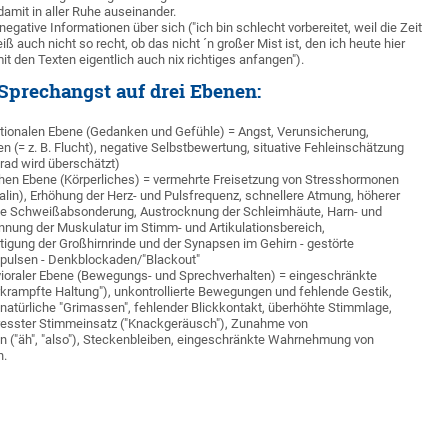
damit in aller Ruhe auseinander.
egative Informationen über sich ("ich bin schlecht vorbereitet, weil die Zeit
eiß auch nicht so recht, ob das nicht ´n großer Mist ist, den ich heute hier
 mit den Texten eigentlich auch nix richtiges anfangen").
prechangst auf drei Ebenen:
otionalen Ebene (Gedanken und Gefühle) = Angst, Verunsicherung,
 (= z. B. Flucht), negative Selbstbewertung, situative Fehleinschätzung
rad wird überschätzt)
chen Ebene (Körperliches) = vermehrte Freisetzung von Stresshormonen
alin), Erhöhung der Herz- und Pulsfrequenz, schnellere Atmung, höherer
te Schweißabsonderung, Austrocknung der Schleimhäute, Harn- und
nnung der Muskulatur im Stimm- und Artikulationsbereich,
tigung der Großhirnrinde und der Synapsen im Gehirn - gestörte
mpulsen - Denkblockaden/"Blackout"
ioraler Ebene (Bewegungs- und Sprechverhalten) = eingeschränkte
krampfte Haltung"), unkontrollierte Bewegungen und fehlende Gestik,
natürliche "Grimassen", fehlender Blickkontakt, überhöhte Stimmlage,
resster Stimmeinsatz ("Knackgeräusch"), Zunahme von
ln ("äh", "also"), Steckenbleiben, eingeschränkte Wahrnehmung von
n.