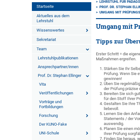
LEHRSTUHL FÜR PÄDAGO
Startseite
PROF. DR. STEPHAN ELL
UMGANG MIT PRÜFUNG
Aktuelles aus dem
Lehrstuhl
Umgang mit P
Wissenswertes
Sekretariat
Tipps zur Über
Team
Erster Schritt = die eig
Lehrstuhlpublikationen
Maßnahmen ergreifen.
Ansprechpartner/innen
Stärken Sie Ihr Sel
Prüfung. Wenn Sie e
Prof. Dr. Stephan Ellinger
gewinnen!
Üben Sie regelmäßig 
Vita
der Prüfung präzise 
Veröffentlichungen
Bereiten Sie sich gut
für den Stoff Ihrer P
Vorträge und
Gestalten Sie Ihre T
Fortbildungen
liebevoll.
Lernen Sie den Anfan
Forschung
Statements / der Vor
auswendig.
Der KUNO-Fake
Planen Sie einen mö
UNI-Schule
Ihrer Prüfung sorgfäl
Finden Sie heraus, 