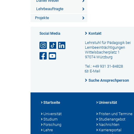
Daniel Weber
Lehrbeauftragte
Projekte
Social Media
Kontakt
Lehrstuhl für Pädagogik bei
Lernbeeinträchtigungen
Wittelsbacherplatz 1
97074 Würzburg
Tel.: +49 931 31-84828
E-Mail
Suche Ansprechperson
Startseite
Universität
Universität
Fristen und Termine
Studium
Studienangebot
Forschung
Nachrichten
Lehre
Karriereportal