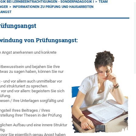
GIK BEI LERNBEEINTRÄCHTIGUNGEN - SONDERPÄDAGOGIK I
TEAM
INGER
INFORMATIONEN ZU PRÜFUNG UND HAUSARBEITEN
SANGST
rüfungsangst
windung von Prüfungsangst:
ene Angst anerkennen und konkrete
bstbewusstsein und bejahen Sie Ihre
twas zu sagen haben, können Sie nur
- und vor allem auch unmittelbar vor
und strukturiert zu sprechen.
 vor und vor allem: begeistern Sie sich
rüfung.
hesen / Ihre Unterlagen sorgfältig und
gsteil Ihres Beitrages / Ihres
stellung Ihrer Thesen in der Prüfung
glichen Aufbau und eine innere Struktur
tig.
wovor Sie eigentlich genau Angst haben