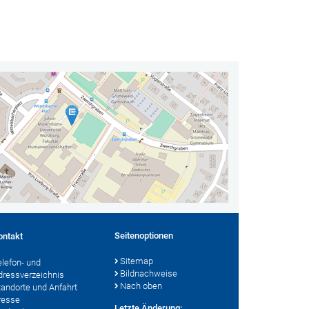
Seitenoptionen
ontakt
Sitemap
elefon- und
Bildnachweise
dressverzeichnis
Nach oben
tandorte und Anfahrt
resse
Letzte Änderung: