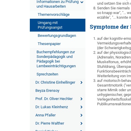
Informationen zu Prüfung
und setzen Sie sich 
und Hausarbeiten
Senden Sie niemals n
so knapp war", "... w
Themenvorschläge
erzähle", "... konnte
Umgang mit
Symptome der S
Prüfungsangst
Bewertungsgrundlagen
auf der kognitiv-em
Vermeidungsverhalten
Thesenpapier
(der Schwierigkeitsg
Buchempfehlungen zur
auf der physiologis
Sonderpädagogik und
(Adrenalin, Noradren
Pädagogik bei
Muskeltonus, erhöh
Lernbeeinträchtigungen
Stuhldrang, Überspa
Funktionsbeeinträch
Sprechzeiten
Weiterleitung von I
auf motorisch-behav
Dr. Christine Einhellinger
Gesamtmotorik ("ver
starre Mimik oder un
Beyza Erensoy
unhygienischer, gep
Prof. Dr. Oliver Hechler
Verlegenheitsfloske
Publikumsreaktione
Dr. Lukas Kleinhenz
Anna Pfaller
Dr. Pierre Walther