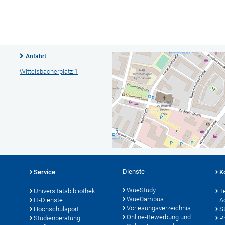
Anfahrt
Wittelsbacherplatz 1
Dienste
Service
K
WueStudy
Universitätsbibliothek
T
WueCampus
IT-Dienste
A
Vorlesungsverzeichnis
Hochschulsport
S
Online-Bewerbung und
Studienberatung
P