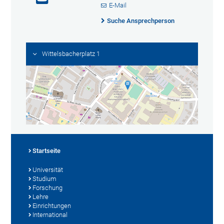
E-Mail
Suche Ansprechperson
Wittelsbacherplatz 1
Startseite
Universität
Studium
Forschung
Lehre
Einrichtungen
International