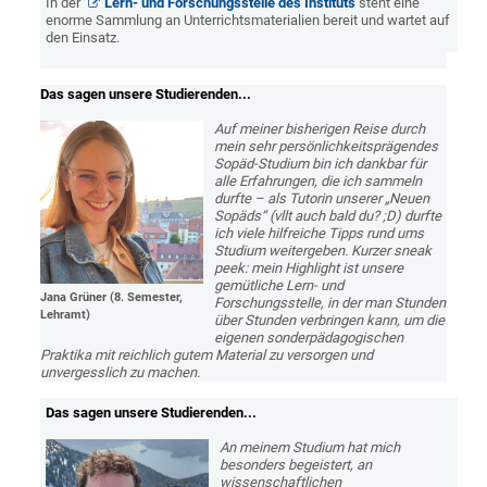
In der
Lern- und Forschungsstelle des Instituts
steht eine
enorme Sammlung an Unterrichtsmaterialien bereit und wartet auf
den Einsatz.
Das sagen unsere Studierenden...
Auf meiner bisherigen Reise durch
mein sehr persönlichkeitsprägendes
Sopäd-Studium bin ich dankbar für
alle Erfahrungen, die ich sammeln
durfte – als Tutorin unserer „Neuen
Sopäds“ (vllt auch bald du? ;D) durfte
ich viele hilfreiche Tipps rund ums
Studium weitergeben. Kurzer sneak
peek: mein Highlight ist unsere
gemütliche Lern- und
Jana Grüner (8. Semester,
Forschungsstelle, in der man Stunden
Lehramt)
über Stunden verbringen kann, um die
eigenen sonderpädagogischen
Praktika mit reichlich gutem Material zu versorgen und
unvergesslich zu machen.
Das sagen unsere Studierenden...
An meinem Studium hat mich
besonders begeistert, an
wissenschaftlichen