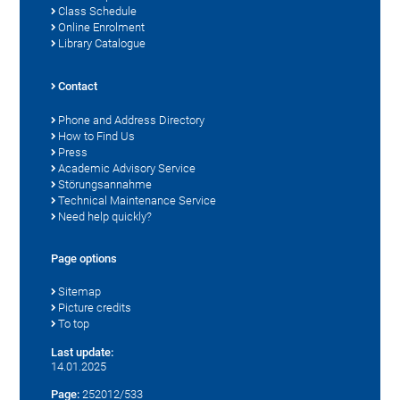
Class Schedule
Online Enrolment
Library Catalogue
Contact
Phone and Address Directory
How to Find Us
Press
Academic Advisory Service
Störungsannahme
Technical Maintenance Service
Need help quickly?
Page options
Sitemap
Picture credits
To top
Last update:
14.01.2025
Page:
252012/533