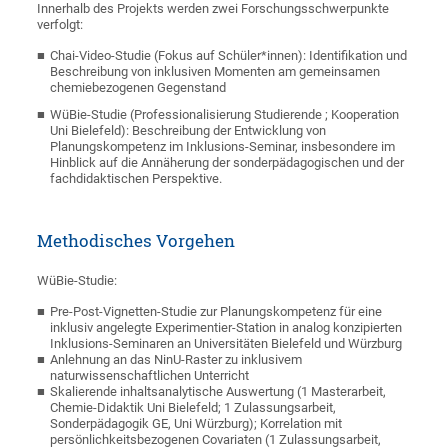
Innerhalb des Projekts werden zwei Forschungsschwerpunkte
verfolgt:
Chai-Video-Studie (Fokus auf Schüler*innen): Identifikation und
Beschreibung von inklusiven Momenten am gemeinsamen
chemiebezogenen Gegenstand
WüBie-Studie (Professionalisierung Studierende ; Kooperation
Uni Bielefeld): Beschreibung der Entwicklung von
Planungskompetenz im Inklusions-Seminar, insbesondere im
Hinblick auf die Annäherung der sonderpädagogischen und der
fachdidaktischen Perspektive.
Methodisches Vorgehen
WüBie-Studie:
Pre-Post-Vignetten-Studie zur Planungskompetenz für eine
inklusiv angelegte Experimentier-Station in analog konzipierten
Inklusions-Seminaren an Universitäten Bielefeld und Würzburg
Anlehnung an das NinU-Raster zu inklusivem
naturwissenschaftlichen Unterricht
Skalierende inhaltsanalytische Auswertung (1 Masterarbeit,
Chemie-Didaktik Uni Bielefeld; 1 Zulassungsarbeit,
Sonderpädagogik GE, Uni Würzburg); Korrelation mit
persönlichkeitsbezogenen Covariaten (1 Zulassungsarbeit,