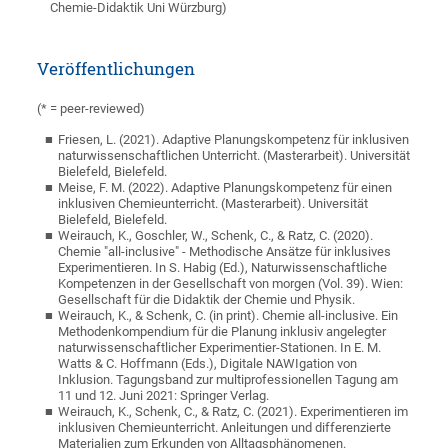
Chemie-Didaktik Uni Würzburg)
Veröffentlichungen
(* = peer-reviewed)
Friesen, L. (2021). Adaptive Planungskompetenz für inklusiven
naturwissenschaftlichen Unterricht. (Masterarbeit). Universität
Bielefeld, Bielefeld.
Meise, F. M. (2022). Adaptive Planungskompetenz für einen
inklusiven Chemieunterricht. (Masterarbeit). Universität
Bielefeld, Bielefeld.
Weirauch, K., Goschler, W., Schenk, C., & Ratz, C. (2020).
Chemie "all-inclusive" - Methodische Ansätze für inklusives
Experimentieren. In S. Habig (Ed.), Naturwissenschaftliche
Kompetenzen in der Gesellschaft von morgen (Vol. 39). Wien:
Gesellschaft für die Didaktik der Chemie und Physik.
Weirauch, K., & Schenk, C. (in print). Chemie all-inclusive. Ein
Methodenkompendium für die Planung inklusiv angelegter
naturwissenschaftlicher Experimentier-Stationen. In E. M.
Watts & C. Hoffmann (Eds.), Digitale NAWIgation von
Inklusion. Tagungsband zur multiprofessionellen Tagung am
11 und 12. Juni 2021: Springer Verlag.
Weirauch, K., Schenk, C., & Ratz, C. (2021). Experimentieren im
inklusiven Chemieunterricht. Anleitungen und differenzierte
Materialien zum Erkunden von Alltagsphänomenen.