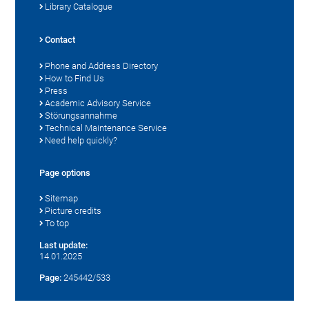
Library Catalogue
Contact
Phone and Address Directory
How to Find Us
Press
Academic Advisory Service
Störungsannahme
Technical Maintenance Service
Need help quickly?
Page options
Sitemap
Picture credits
To top
Last update:
14.01.2025
Page:
245442/533