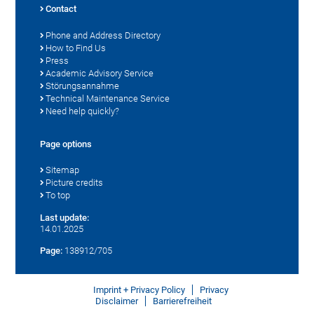
Contact
Phone and Address Directory
How to Find Us
Press
Academic Advisory Service
Störungsannahme
Technical Maintenance Service
Need help quickly?
Page options
Sitemap
Picture credits
To top
Last update:
14.01.2025
Page:
138912/705
Imprint + Privacy Policy
Privacy
Disclaimer
Barrierefreiheit