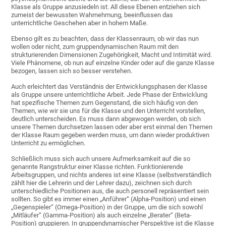
Klasse als Gruppe anzusiedeln ist. All diese Ebenen entziehen sich
zumeist der bewussten Wahrnehmung, beeinflussen das
unterrichtliche Geschehen aber in hohem Maße.
Ebenso gilt es zu beachten, dass der Klassenraum, ob wir das nun
wollen oder nicht, zum gruppendynamischen Raum mit den
strukturierenden Dimensionen Zugehörigkeit, Macht und Intimität wird.
Viele Phänomene, ob nun auf einzelne Kinder oder auf die ganze Klasse
bezogen, lassen sich so besser verstehen.
Auch erleichtert das Verständnis der Entwicklungsphasen der Klasse
als Gruppe unsere unterrichtliche Arbeit. Jede Phase der Entwicklung
hat spezifische Themen zum Gegenstand, die sich häufig von den
Themen, wie wir sie uns für die Klasse und den Unterricht vorstellen,
deutlich unterscheiden. Es muss dann abgewogen werden, ob sich
unsere Themen durchsetzen lassen oder aber erst einmal den Themen
der Klasse Raum gegeben werden muss, um dann wieder produktiven
Unterricht zu ermöglichen.
Schließlich muss sich auch unsere Aufmerksamkeit auf die so
genannte Rangstruktur einer Klasse richten. Funktionierende
Arbeitsgruppen, und nichts anderes ist eine Klasse (selbstverständlich
zählt hier die Lehrerin und der Lehrer dazu), zeichnen sich durch
unterschiedliche Positionen aus, die auch personell repräsentiert sein
sollten. So gibt es immer einen „Anführer“ (Alpha-Position) und einen
„Gegenspieler“ (Omega-Position) in der Gruppe, um die sich sowohl
„Mitläufer“ (Gamma-Position) als auch einzelne „Berater“ (Beta-
Position) gruppieren. In gruppendynamischer Perspektive ist die Klasse