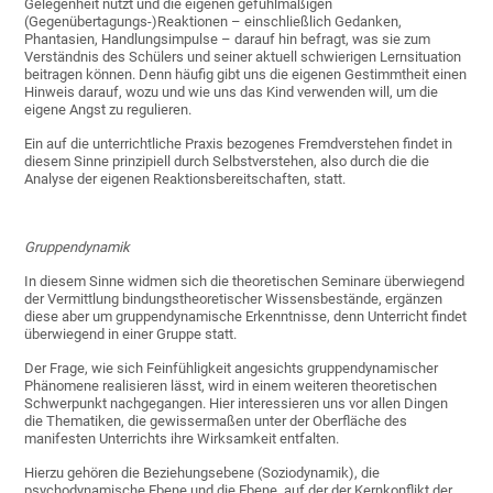
Gelegenheit nutzt und die eigenen gefühlmäßigen
(Gegenübertagungs-)Reaktionen – einschließlich Gedanken,
Phantasien, Handlungsimpulse – darauf hin befragt, was sie zum
Verständnis des Schülers und seiner aktuell schwierigen Lernsituation
beitragen können. Denn häufig gibt uns die eigenen Gestimmtheit einen
Hinweis darauf, wozu und wie uns das Kind verwenden will, um die
eigene Angst zu regulieren.
Ein auf die unterrichtliche Praxis bezogenes Fremdverstehen findet in
diesem Sinne prinzipiell durch Selbstverstehen, also durch die die
Analyse der eigenen Reaktionsbereitschaften, statt.
Gruppendynamik
In diesem Sinne widmen sich die theoretischen Seminare überwiegend
der Vermittlung bindungstheoretischer Wissensbestände, ergänzen
diese aber um gruppendynamische Erkenntnisse, denn Unterricht findet
überwiegend in einer Gruppe statt.
Der Frage, wie sich Feinfühligkeit angesichts gruppendynamischer
Phänomene realisieren lässt, wird in einem weiteren theoretischen
Schwerpunkt nachgegangen. Hier interessieren uns vor allen Dingen
die Thematiken, die gewissermaßen unter der Oberfläche des
manifesten Unterrichts ihre Wirksamkeit entfalten.
Hierzu gehören die Beziehungsebene (Soziodynamik), die
psychodynamische Ebene und die Ebene, auf der der Kernkonflikt der