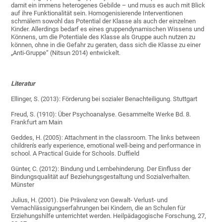
damit ein immens heterogenes Gebilde – und muss es auch mit Blick
auf ihre Funktionalität sein. Homogenisierende Interventionen
schmälern sowohl das Potential der Klasse als auch der einzelnen
Kinder. Allerdings bedarf es eines gruppendynamischen Wissens und
Könnens, um die Potentiale des Klasse als Gruppe auch nutzen zu
können, ohne in die Gefahr zu geraten, dass sich die Klasse zu einer
„Anti-Gruppe“ (Nitsun 2014) entwickelt.
Literatur
Ellinger, S. (2013): Förderung bei sozialer Benachteiligung. Stuttgart
Freud, S. (1910): Über Psychoanalyse. Gesammelte Werke Bd. 8.
Frankfurt am Main
Geddes, H. (2005): Attachment in the classroom. The links between
children's early experience, emotional well-being and performance in
school. A Practical Guide for Schools. Duffield
Günter, C. (2012): Bindung und Lernbehinderung. Der Einfluss der
Bindungsqualität auf Beziehungsgestaltung und Sozialverhalten.
Münster
Julius, H. (2001). Die Prävalenz von Gewalt- Verlust- und
Vernachlässigungserfahrungen bei Kindern, die an Schulen für
Erziehungshilfe unterrichtet werden. Heilpädagogische Forschung, 27,