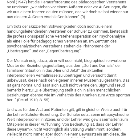
Nohl (1947) hat die Herausforderung des pädagogischen Verstehens
so umrissen: „wir stehen vor einem Äußeren oder vor Äußerungen, die
wir aus einem Inneren deuten müssen, das wir doch selbst wieder nur
aus diesem Äußeren erschließen können“ (9).
Um trotz der skizzierten Schwierigkeiten doch noch zu einem
handlungsleitendenden Verstehen der Schüler zu kommen, bietet sich
die professionsspezifische Verstehensoperation der Psychoanalyse
als eine Folie für pädagogisches Verstehen an. Im Zentrum des
psychoanalytischen Verstehens stehen die Phänomene der
„Übertragung“ und der „Gegenübertragung“.
Der Mensch neigt dazu, ob er will oder nicht, biographisch erworbene
Muster der Beziehungsgestaltung aus dem „Dort und Damals“ der
familiären Situation in das „Hier und Jetzt“ der aktuellen
interpersonellen Verhältnisse zu übertragen und versucht damit
unbewusst, diese nach den eigenen inneren Mustern zu gestalten. Das
ist ganz normal und lässt sich auch nicht vermeiden. Sigmund Freud
bemerkt hierzu: „Die Übertragung stellt sich in allen menschlichen
Beziehungen ebenso wie im Verhältnis des Kranken zum Arzte spontan
her…“ (Freud 1910, S. 55).
Und was für den Arzt und Patienten gilt, gilt in gleicher Weise auch für
die Lehrer-Schüler-Beziehung. Der Schüler setzt seine intrapsychische
Welt interpersonell in Szene, und der Lehrer wird gewissermaßen zum
Mitspieler in dieser Aufführung. Von Bedeutung ist, dass der Lehrer
diese Dynamik nicht vordringlich als Störung wahrnimmt, sondern,
vielleicht nicht immer, aber doch in einem Bewusstsein um diese, die