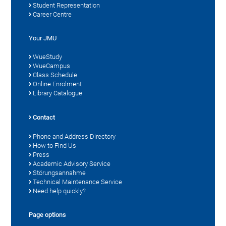
Student Representation
Career Centre
Your JMU
WueStudy
WueCampus
Class Schedule
Online Enrolment
Library Catalogue
Contact
Phone and Address Directory
How to Find Us
Press
Academic Advisory Service
Störungsannahme
Technical Maintenance Service
Need help quickly?
Page options