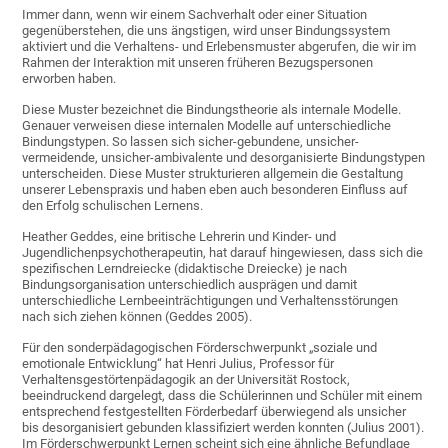
Immer dann, wenn wir einem Sachverhalt oder einer Situation
gegenüberstehen, die uns ängstigen, wird unser Bindungssystem
aktiviert und die Verhaltens- und Erlebensmuster abgerufen, die wir im
Rahmen der Interaktion mit unseren früheren Bezugspersonen
erworben haben.
Diese Muster bezeichnet die Bindungstheorie als internale Modelle.
Genauer verweisen diese internalen Modelle auf unterschiedliche
Bindungstypen. So lassen sich sicher-gebundene, unsicher-
vermeidende, unsicher-ambivalente und desorganisierte Bindungstypen
unterscheiden. Diese Muster strukturieren allgemein die Gestaltung
unserer Lebenspraxis und haben eben auch besonderen Einfluss auf
den Erfolg schulischen Lernens.
Heather Geddes, eine britische Lehrerin und Kinder- und
Jugendlichenpsychotherapeutin, hat darauf hingewiesen, dass sich die
spezifischen Lerndreiecke (didaktische Dreiecke) je nach
Bindungsorganisation unterschiedlich ausprägen und damit
unterschiedliche Lernbeeinträchtigungen und Verhaltensstörungen
nach sich ziehen können (Geddes 2005).
Für den sonderpädagogischen Förderschwerpunkt „soziale und
emotionale Entwicklung“ hat Henri Julius, Professor für
Verhaltensgestörtenpädagogik an der Universität Rostock,
beeindruckend dargelegt, dass die Schülerinnen und Schüler mit einem
entsprechend festgestellten Förderbedarf überwiegend als unsicher
bis desorganisiert gebunden klassifiziert werden konnten (Julius 2001).
Im Förderschwerpunkt Lernen scheint sich eine ähnliche Befundlage