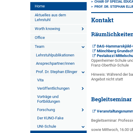
CHAIR OF SPECIAL EDUCA
Home
PROF. DR. STEPHAN ELL
Aktuelles aus dem
Kontakt
Lehrstuhl
Worth knowing
Räumlichkeite
Office
DAG-Hammarskjöld
Team
Mönchberg Grundschu
Lehrstuhlpublikationen
Pestalozzi Mittelschu
Oppenheimer-Schule und 
Ansprechpartner/innen
Franz-Oberthür-Schule
Prof. Dr. Stephan Ellinger
Hinweis: Während der bay
Angebot nicht statt
Vita
Veröffentlichungen
Vorträge und
Begleitseminar
Fortbildungen
Forschung
Veranstaltungsnum
Der KUNO-Fake
Begleitseminar: Professi
UNI-Schule
sowie Mittwoch, 16.00 Uhr