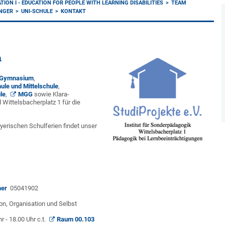
TION I - EDUCATION FOR PEOPLE WITH LEARNING DISABILITIES
TEAM
INGER
UNI-SCHULE
KONTAKT
n
-Gymnasium
,
le und Mittelschule
,
le
,
MGG
sowie Klara-
Wittelsbacherplatz 1 für die
erischen Schulferien findet unser
mer
05041902
on, Organisation und Selbst
 - 18.00 Uhr c.t.
Raum 00.103