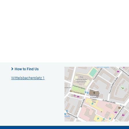
How to Find Us
Wittelsbacherplatz 1