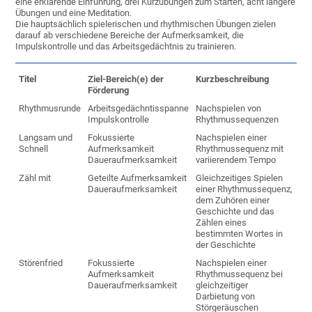
eine erklärende Einführung, drei Kurzübungen zum Starten, acht längere
Übungen und eine Meditation.
Die hauptsächlich spielerischen und rhythmischen Übungen zielen
darauf ab verschiedene Bereiche der Aufmerksamkeit, die
Impulskontrolle und das Arbeitsgedächtnis zu trainieren.
Titel
Ziel-Bereich(e) der
Kurzbeschreibung
Förderung
Rhythmusrunde
Arbeitsgedächntisspanne
Nachspielen von
Impulskontrolle
Rhythmussequenzen
Langsam und
Fokussierte
Nachspielen einer
Schnell
Aufmerksamkeit
Rhythmussequenz mit
Daueraufmerksamkeit
variierendem Tempo
Zähl mit
Geteilte Aufmerksamkeit
Gleichzeitiges Spielen
Daueraufmerksamkeit
einer Rhythmussequenz,
dem Zuhören einer
Geschichte und das
Zählen eines
bestimmten Wortes in
der Geschichte
Störenfried
Fokussierte
Nachspielen einer
Aufmerksamkeit
Rhythmussequenz bei
Daueraufmerksamkeit
gleichzeitiger
Darbietung von
Störgeräuschen