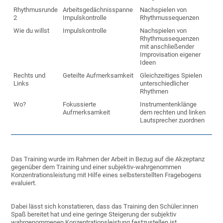
Rhythmusrunde
Arbeitsgedächnisspanne
Nachspielen von
2
Impulskontrolle
Rhythmussequenzen
Wie du willst
Impulskontrolle
Nachspielen von
Rhythmussequenzen
mit anschließender
Improvisation eigener
Ideen
Rechts und
Geteilte Aufmerksamkeit
Gleichzeitiges Spielen
Links
unterschiedlicher
Rhythmen
Wo?
Fokussierte
Instrumentenklänge
Aufmerksamkeit
dem rechten und linken
Lautsprecher zuordnen
Das Training wurde im Rahmen der Arbeit in Bezug auf die Akzeptanz
gegenüber dem Training und einer subjektiv-wahrgenommen
Konzentrationsleistung mit Hilfe eines selbsterstellten Fragebogens
evaluiert.
Dabei lässt sich konstatieren, dass das Training den Schüler:innen
Spaß bereitet hat und eine geringe Steigerung der subjektiv
wahrgenommenen Konzentrationsleistung festzustellen ist.