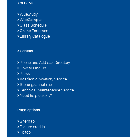
Your JMU
WueStudy
WueCampus
Class Schedule
Online Enrolment
Library Catalogue
Contact
Phone and Address Directory
How to Find Us
Press
Academic Advisory Service
Störungsannahme
Technical Maintenance Service
Need help quickly?
Page options
Sitemap
Picture credits
To top