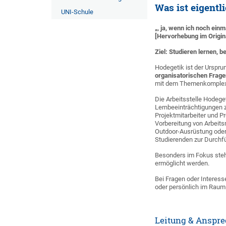
Was ist eigentl
UNI-Schule
„, ja, wenn ich noch einma
[Hervorhebung im Origina
Ziel: Studieren lernen, 
Hodegetik ist der Urspru
organisatorischen Frag
mit dem Themenkomple
Die Arbeitsstelle Hodege
Lernbeeinträchtigungen z
Projektmitarbeiter und P
Vorbereitung von Arbeits
Outdoor-Ausrüstung oder 
Studierenden zur Durchfü
Besonders im Fokus steh
ermöglicht werden.
Bei Fragen oder Interes
oder persönlich im Raum
Leitung & Anspre