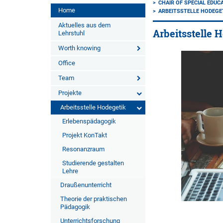
CHAIR OF SPECIAL EDUCA
Home
ARBEITSSTELLE HODEGE
Aktuelles aus dem
Arbeitsstelle 
Lehrstuhl
Worth knowing
Office
Team
Projekte
Arbeitsstelle Hodegetik
Erlebenspädagogik
Projekt KonTakt
Resonanzraum
Studierende gestalten
Lehre
Draußenunterricht
Theorie der praktischen
Pädagogik
Unterrichtsforschung