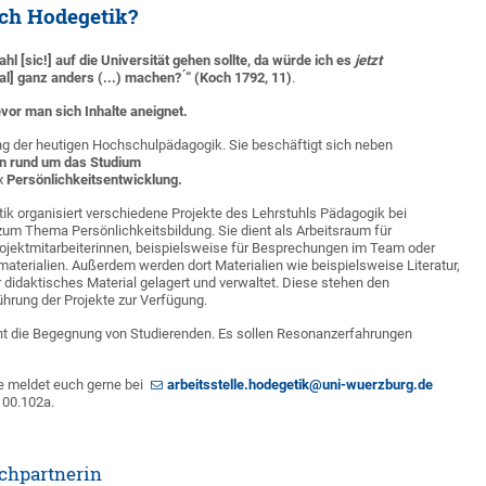
ich Hodegetik?
hl [sic!] auf die Universität gehen sollte, da würde ich es
jetzt
l] ganz anders (...) machen? ́“ (Koch 1792, 11)
.
bevor man sich Inhalte aneignet.
ng der heutigen Hochschulpädagogik. Sie beschäftigt sich neben
en rund um das Studium
x
Persönlichkeitsentwicklung.
tik organisiert verschiedene Projekte des Lehrstuhls Pädagogik bei
um Thema Persönlichkeitsbildung. Sie dient als Arbeitsraum für
rojektmitarbeiterinnen, beispielsweise für Besprechungen im Team oder
materialien. Außerdem werden dort Materialien wie beispielsweise Literatur,
didaktisches Material gelagert und verwaltet. Diese stehen den
hrung der Projekte zur Verfügung.
t die Begegnung von Studierenden. Es sollen Resonanzerfahrungen
se meldet euch gerne bei
arbeitsstelle.hodegetik@uni-wuerzburg.de
 00.102a.
chpartnerin