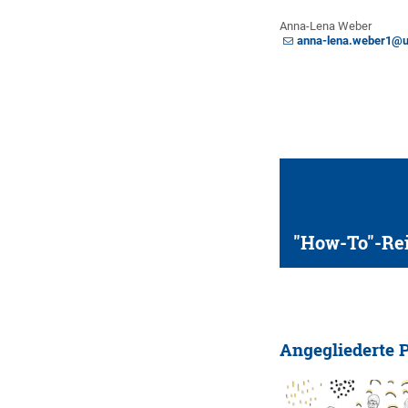
Anna-Lena Weber
anna-lena.weber1@u
"How-To"-Rei
Angegliederte 