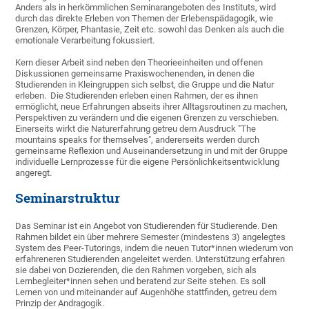
Anders als in herkömmlichen Seminarangeboten des Instituts, wird
durch das direkte Erleben von Themen der Erlebenspädagogik, wie
Grenzen, Körper, Phantasie, Zeit etc. sowohl das Denken als auch die
emotionale Verarbeitung fokussiert.
Kern dieser Arbeit sind neben den Theorieeinheiten und offenen
Diskussionen gemeinsame Praxiswochenenden, in denen die
Studierenden in Kleingruppen sich selbst, die Gruppe und die Natur
erleben. Die Studierenden erleben einen Rahmen, der es ihnen
ermöglicht, neue Erfahrungen abseits ihrer Alltagsroutinen zu machen,
Perspektiven zu verändern und die eigenen Grenzen zu verschieben.
Einerseits wirkt die Naturerfahrung getreu dem Ausdruck "The
mountains speaks for themselves", andererseits werden durch
gemeinsame Reflexion und Auseinandersetzung in und mit der Gruppe
individuelle Lernprozesse für die eigene Persönlichkeitsentwicklung
angeregt.
Seminarstruktur
Das Seminar ist ein Angebot von Studierenden für Studierende. Den
Rahmen bildet ein über mehrere Semester (mindestens 3) angelegtes
System des Peer-Tutorings, indem die neuen Tutor*innen wiederum von
erfahreneren Studierenden angeleitet werden. Unterstützung erfahren
sie dabei von Dozierenden, die den Rahmen vorgeben, sich als
Lernbegleiter*innen sehen und beratend zur Seite stehen. Es soll
Lernen von und miteinander auf Augenhöhe stattfinden, getreu dem
Prinzip der Andragogik.