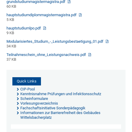
grundstudiummagistermagistra.pdf
60 KB
hauptstudiumdiplommagistermagistra.pdf
5 KB
hauptstudiumlpo.pdf
9 KB
Modularisiertes_Studium_-_Leistungsbestaetigung_01.pdf
34 KB
Teilnahmeschein_ohne_Leistungsnachweis.pdf
37 KB
Quick Links
CIP-Pool
Kenntnisnahme Prüfungen und Infektionsschutz
Scheinformulare
Vorlesungsverzeichnis
Fachschaftsinitiative Sonderpädagogik
Informationen zur Barrierefreiheit des Gebäudes
Wittelsbacherplatz