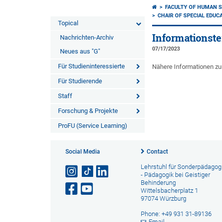
FACULTY OF HUMAN S
CHAIR OF SPECIAL EDUC
Topical
Informationste
Nachrichten-Archiv
07/17/2023
Neues aus "G"
Für Studieninteressierte
Nähere Informationen zur 
Für Studierende
Staff
Forschung & Projekte
ProFU (Service Learning)
Social Media
Contact
Lehrstuhl für Sonderpädagogi
- Pädagogik bei Geistiger
Behinderung
Wittelsbacherplatz 1
97074 Würzburg
Phone: +49 931 31-89136
Email