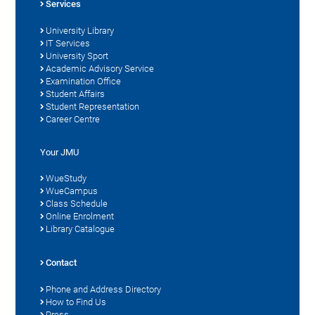
Services
University Library
IT Services
University Sport
Academic Advisory Service
Examination Office
Student Affairs
Student Representation
Career Centre
Your JMU
WueStudy
WueCampus
Class Schedule
Online Enrolment
Library Catalogue
Contact
Phone and Address Directory
How to Find Us
Press