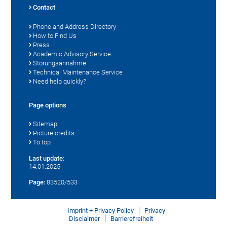
Contact
Phone and Address Directory
How to Find Us
Press
Academic Advisory Service
Störungsannahme
Technical Maintenance Service
Need help quickly?
Page options
Sitemap
Picture credits
To top
Last update:
14.01.2025
Page:
83520/533
Imprint + Privacy Policy
Privacy
Disclaimer
Barrierefreiheit