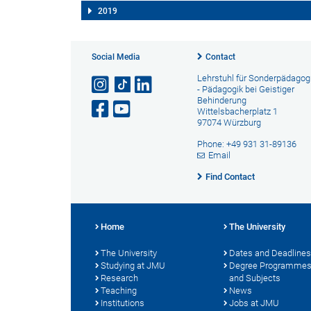
2019
Social Media
Contact
Lehrstuhl für Sonderpädagogi
- Pädagogik bei Geistiger
Behinderung
Wittelsbacherplatz 1
97074 Würzburg
Phone: +49 931 31-89136
Email
Find Contact
Home
The University
The University
Dates and Deadlines
Studying at JMU
Degree Programme
Research
and Subjects
Teaching
News
Institutions
Jobs at JMU