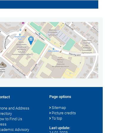
Page options
ontact
Sitemap
hone and Address
Picture credits
irectory
To top
ow to Find Us
ress
Last update:
cademic Advisory
14.01.2025