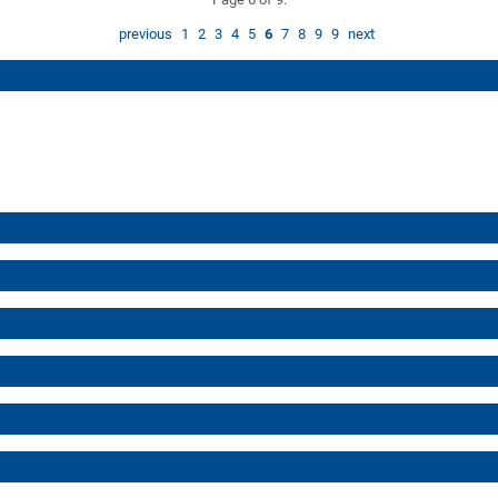
previous
1
2
3
4
5
6
7
8
9
9
next