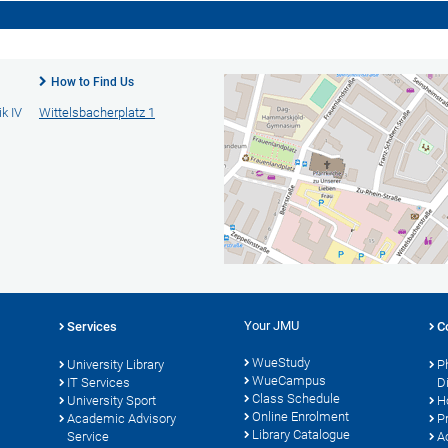
How to Find Us
k IV
Wittelsbacherplatz 1
Your JMU
Services
C
WueStudy
University Library
P
WueCampus
s
IT Services
D
Class Schedule
University Sport
H
Online Enrolment
Academic Advisory
P
Library Catalogue
Service
A