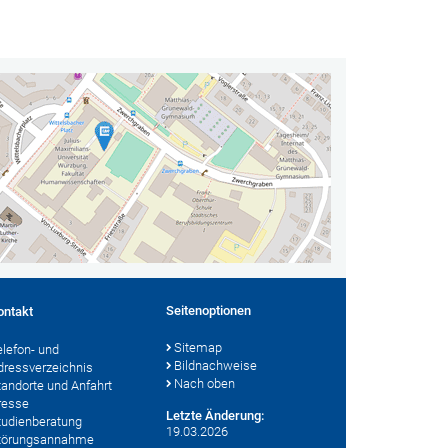
Seitenoptionen
ontakt
Sitemap
elefon- und
Bildnachweise
dressverzeichnis
Nach oben
tandorte und Anfahrt
resse
Letzte Änderung:
tudienberatung
19.03.2026
törungsannahme