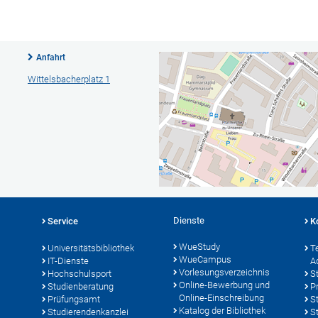
Anfahrt
Wittelsbacherplatz 1
Dienste
Service
K
WueStudy
Universitätsbibliothek
T
WueCampus
IT-Dienste
A
Vorlesungsverzeichnis
Hochschulsport
S
Online-Bewerbung und
Studienberatung
P
Online-Einschreibung
Prüfungsamt
S
Katalog der Bibliothek
Studierendenkanzlei
S