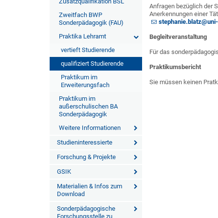
Zusatzqualifikation BSL
Anfragen bezüglich der S
Anerkennungen einer Täti
Zweitfach BWP
stephanie.blatz@uni
Sonderpädagogik (FAU)
Praktika Lehramt
Begleitveranstaltung
vertieft Studierende
Für das sonderpädagogi
qualifiziert Studierende
Praktikumsbericht
Praktikum im
Sie müssen keinen Pratk
Erweiterungsfach
Praktikum im
außerschulischen BA
Sonderpädagogik
Weitere Informationen
Studieninteressierte
Forschung & Projekte
GSIK
Materialien & Infos zum
Download
Sonderpädagogische
Forschungsstelle zu