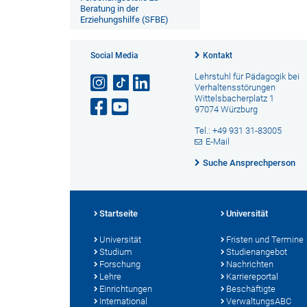
Beratung in der
Erziehungshilfe (SFBE)
Social Media
Kontakt
Lehrstuhl für Pädagogik bei
Verhaltensstörungen
Wittelsbacherplatz 1
97074 Würzburg
Tel.: +49 931 31-83005
E-Mail
Suche Ansprechperson
Startseite
Universität
Universität
Fristen und Termine
Studium
Studienangebot
Forschung
Nachrichten
Lehre
Karriereportal
Einrichtungen
Beschäftigte
International
VerwaltungsABC