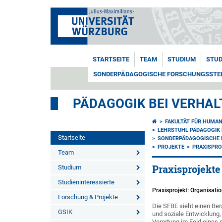
STARTSEITE
TEAM
STUDIUM
STUD
SONDERPÄDAGOGISCHE FORSCHUNGSSTELLE
PÄDAGOGIK BEI VERHA
FAKULTÄT FÜR HUMA
LEHRSTUHL PÄDAGOGIK
Startseite
SONDERPÄDAGOGISCHE F
PROJEKTE
PRAXISPRO
Team
Praxisprojekte
Studium
Studieninteressierte
Praxisprojekt: Organisati
Forschung & Projekte
Die SFBE sieht einen Be
GSIK
und soziale Entwicklung
Verortung im Feld eines 