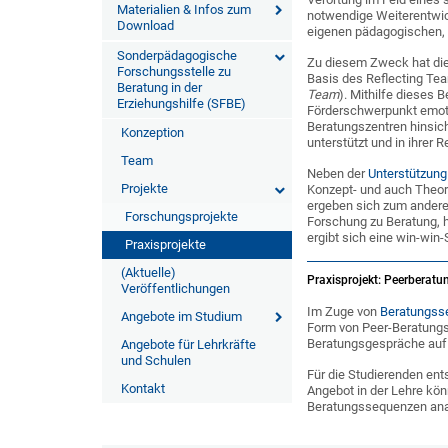
Materialien & Infos zum
notwendige Weiterentwick
Download
eigenen pädagogischen, w
Sonderpädagogische
Zu diesem Zweck hat die
Forschungsstelle zu
Basis des Reflecting Tea
Beratung in der
Team
). Mithilfe dieses
Erziehungshilfe (SFBE)
Förderschwerpunkt emoti
Beratungszentren hinsicht
Konzeption
unterstützt und in ihrer 
Team
Neben der
Unterstützung
Projekte
Konzept- und auch Theor
ergeben sich zum andere
Forschungsprojekte
Forschung zu Beratung, h
ergibt sich eine win-win-
Praxisprojekte
(Aktuelle)
Praxisprojekt: Peerberatu
Veröffentlichungen
Im Zuge von
Beratungss
Angebote im Studium
Form von Peer-Beratungs
Beratungsgespräche auf
Angebote für Lehrkräfte
und Schulen
Für die Studierenden ents
Kontakt
Angebot in der Lehre kön
Beratungssequenzen anal