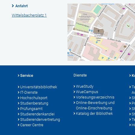
Anfahrt
Wittelsbacherplatz 1
Dienste
Service
K
WueStudy
Universitätsbibliothek
T
WueCampus
IT-Dienste
A
Vorlesungsverzeichnis
Hochschulsport
S
Online-Bewerbung und
Studienberatung
P
Online-Einschreibung
Prüfungsamt
S
Katalog der Bibliothek
Studierendenkanzlei
S
Studierendenvertretung
T
Career Centre
Hi