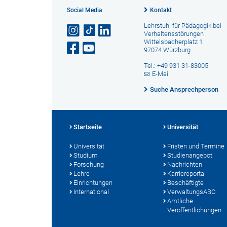
Social Media
Kontakt
Lehrstuhl für Pädagogik bei
Verhaltensstörungen
Wittelsbacherplatz 1
97074 Würzburg
Tel.: +49 931 31-83005
E-Mail
Suche Ansprechperson
Startseite
Universität
Universität
Fristen und Termine
Studium
Studienangebot
Forschung
Nachrichten
Lehre
Karriereportal
Einrichtungen
Beschäftigte
International
VerwaltungsABC
Amtliche
Veröffentlichungen