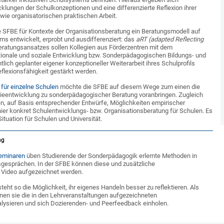
lungen der Schulkonzeptionen und eine differenzierte Reflexion ihrer
ie organisatorischen praktischen Arbeit.
 SFBE für Kontexte der Organisationsberatung ein Beratungsmodell auf
ms entwickelt, erprobt und ausdifferenziert: das
aRT (adapted Reflecting
 Beratungsansatzes sollen Kollegien aus Förderzentren mit dem
onale und soziale Entwicklung bzw. Sonderpädagogischen Bildungs- und
lich geplanter eigener konzeptioneller Weiterarbeit ihres Schulprofils
Reflexionsfähigkeit gestärkt werden.
 für einzelne Schulen
möchte die SFBE auf diesem Wege zum einen die
ieentwicklung zu sonderpädagogischer Beratung voranbringen. Zugleich
n, auf Basis entsprechender Entwürfe, Möglichkeiten empirischer
ier konkret Schulentwicklungs- bzw. Organisationsberatung für Schulen. Es
Situation für Schulen und Universität.
ng
eminaren
üben Studierende der Sonderpädagogik erlernte Methoden in
gesprächen. In der SFBE können diese und zusätzliche
 Video aufgezeichnet werden.
teht so die Möglichkeit, ihr eigenes Handeln besser zu reflektieren. Als
nen sie die in den Lehrveranstaltungen aufgezeichneten
ysieren und sich Dozierenden- und Peerfeedback einholen.