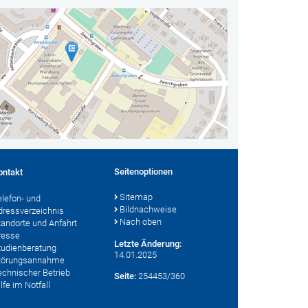
Seitenoptionen
ontakt
Sitemap
elefon- und
Bildnachweise
dressverzeichnis
Nach oben
tandorte und Anfahrt
resse
Letzte Änderung:
tudienberatung
14.01.2025
törungsannahme
echnischer Betrieb
Seite:
254453/360
lfe im Notfall