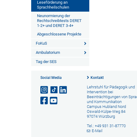
Leseförderung an
Sprachheilschulen
Neunormierung der
Rechtschreibtests DERET
1-2+ und DERET 3-4+
Abgeschlossene Projekte
FoKuS
Ambulatorium
Tag der SES
Social Media
Kontakt
Lehrstuhl für Pädagogik und
Intervention bei
Beeinträchtigungen von Spr
und Kommunikation
Campus Hubland Nord
Oswald-Külpe-Weg 84
97074 Würzburg
Tel.: +49 931 31-87770
E-Mail