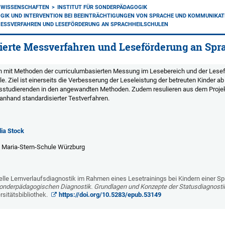
NWISSENSCHAFTEN
INSTITUT FÜR SONDERPÄDAGOGIK
GIK UND INTERVENTION BEI BEEINTRÄCHTIGUNGEN VON SPRACHE UND KOMMUNIKAT
MESSVERFAHREN UND LESEFÖRDERUNG AN SPRACHHEILSCHULEN
ierte Messverfahren und Leseförderung an Spr
ch mit Methoden der curriculumbasierten Messung im Lesebereich und der Lesef
le. Ziel ist einerseits die Verbesserung der Leseleistung der betreuten Kinder 
studierenden in den angewandten Methoden. Zudem resulieren aus dem Projekt 
anhand standardisierter Testverfahren.
dia Stock
:
Maria-Stern-Schule Würzburg
melle Lernverlaufsdiagnostik im Rahmen eines Lesetrainings bei Kindern einer Sp
nderpädagogischen Diagnostik. Grundlagen und Konzepte der Statusdiagnostik,
sitätsbibliothek.
https://doi.org/10.5283/epub.53149