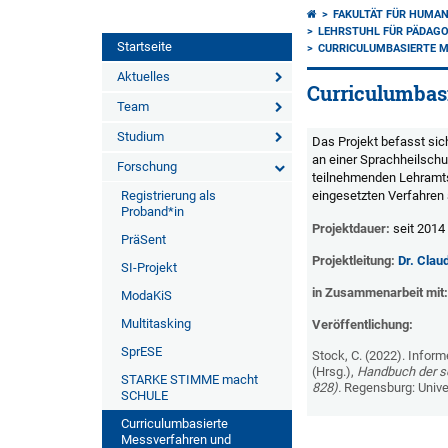
FAKULTÄT FÜR HUMA
LEHRSTUHL FÜR PÄDAGO
Startseite
CURRICULUMBASIERTE 
Aktuelles
Curriculumbas
Team
Studium
Das Projekt befasst si
an einer Sprachheilschu
Forschung
teilnehmenden Lehramts
Registrierung als
eingesetzten Verfahren 
Proband*in
Projektdauer:
seit 2014
PräSent
Projektleitung:
Dr. Clau
SI-Projekt
in Zusammenarbeit mit
ModaKiS
Multitasking
Veröffentlichung:
SprESE
Stock, C. (2022). Infor
(Hrsg.),
Handbuch der so
STARKE STIMME macht
828).
Regensburg: Univer
SCHULE
Curriculumbasierte
Messverfahren und