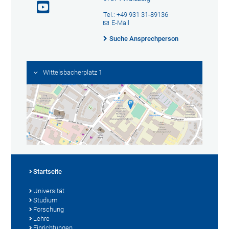
Tel.: +49 931 31-89136
E-Mail
Suche Ansprechperson
Wittelsbacherplatz 1
Startseite
Universität
Studium
Forschung
Lehre
Einrichtungen