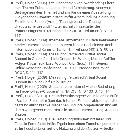
Preiß, Holger (2006): Stellungnahmen von (werdenden) Eltern
zum Thema Pränataldiagnostik und Behinderung. Anonyme
Beiträge aus dem Internet und am Rande einer Ausstellung. In:
»Bayerisches Staatsministerium für Arbeit und Sozialordnung,
Familie und Frauen (Hrsg.): Tagungsband zur Tagung
„Hauptsache gesund?" - Elternschaft im Zeitalter der
Pränataldiagnostik. München 2006« (PDF-Dokument), S. 101-
117
Preiß, Holger (2009): Internet-Plattformen für Eltern behinderter
Kinder. Unterstützende Ressourcen für die Bedürfnisse nach
Information und Kommunikation. In: Teilhabe (48) 2, S. 90-98
Preiß, Holger (2009): Measuring Perceived Virtual Social
Support in Online Self-Help Groups. In: Welker, Martin; Geißler,
Holger; Kaczmirek, Lars; Wenzel, Olaf (Eds.): 11th General
Online Research Conference, GOR 09 - Proceedings. Wien:
DGOF, S. 111-112
Preiß, Holger (2009): Measuring Perceived Virtual Social
Support in Online Self-Help Groups.
Preiß, Holger (2009): Selbsthilfe im Internet – eine Bedrohung
für Face-to-Face-Gruppen? In: NAKOS INFO 100, S. 13–14.
Preiß, Holger (2010): Gesundheitsbezogene virtuelle Selbsthilfe
- Soziale Selbsthilfe über das Internet. Einflussfaktoren auf die
Nutzung durch kranke Menschen und ihre Angehörigen und auf
deren wahrgenommene virtuelle soziale Unterstützung. Aachen:
Shaker
Preiß, Holger (2010): Die Beziehung zwischen virtueller und
Face-to-Face-Selbsthilfe. Ergebnisse eines Forschungsprojekts
zu Einflussfaktoren auf die Nutzung und den Nutzen virtueller