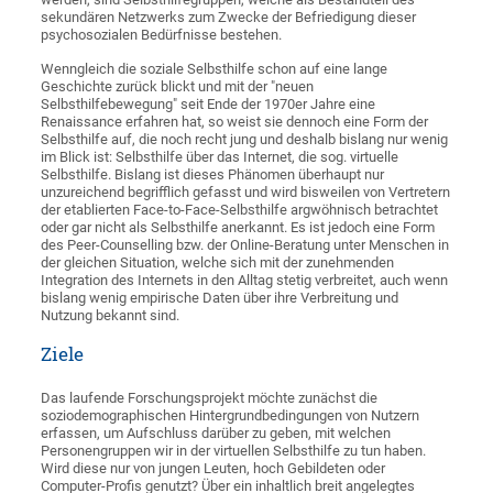
sekundären Netzwerks zum Zwecke der Befriedigung dieser
psychosozialen Bedürfnisse bestehen.
Wenngleich die soziale Selbsthilfe schon auf eine lange
Geschichte zurück blickt und mit der "neuen
Selbsthilfebewegung" seit Ende der 1970er Jahre eine
Renaissance erfahren hat, so weist sie dennoch eine Form der
Selbsthilfe auf, die noch recht jung und deshalb bislang nur wenig
im Blick ist: Selbsthilfe über das Internet, die sog. virtuelle
Selbsthilfe. Bislang ist dieses Phänomen überhaupt nur
unzureichend begrifflich gefasst und wird bisweilen von Vertretern
der etablierten Face-to-Face-Selbsthilfe argwöhnisch betrachtet
oder gar nicht als Selbsthilfe anerkannt. Es ist jedoch eine Form
des Peer-Counselling bzw. der Online-Beratung unter Menschen in
der gleichen Situation, welche sich mit der zunehmenden
Integration des Internets in den Alltag stetig verbreitet, auch wenn
bislang wenig empirische Daten über ihre Verbreitung und
Nutzung bekannt sind.
Ziele
Das laufende Forschungsprojekt möchte zunächst die
soziodemographischen Hintergrundbedingungen von Nutzern
erfassen, um Aufschluss darüber zu geben, mit welchen
Personengruppen wir in der virtuellen Selbsthilfe zu tun haben.
Wird diese nur von jungen Leuten, hoch Gebildeten oder
Computer-Profis genutzt? Über ein inhaltlich breit angelegtes