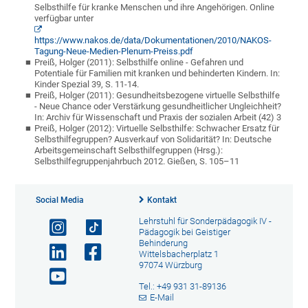
Selbsthilfe für kranke Menschen und ihre Angehörigen. Online
verfügbar unter
https://www.nakos.de/data/Dokumentationen/2010/NAKOS-
Tagung-Neue-Medien-Plenum-Preiss.pdf
Preiß, Holger (2011): Selbsthilfe online - Gefahren und
Potentiale für Familien mit kranken und behinderten Kindern. In:
Kinder Spezial 39, S. 11-14.
Preiß, Holger (2011): Gesundheitsbezogene virtuelle Selbsthilfe
- Neue Chance oder Verstärkung gesundheitlicher Ungleichheit?
In: Archiv für Wissenschaft und Praxis der sozialen Arbeit (42) 3
Preiß, Holger (2012): Virtuelle Selbsthilfe: Schwacher Ersatz für
Selbsthilfegruppen? Ausverkauf von Solidarität? In: Deutsche
Arbeitsgemeinschaft Selbsthilfegruppen (Hrsg.):
Selbsthilfegruppenjahrbuch 2012. Gießen, S. 105–11
Social Media
Kontakt
Lehrstuhl für Sonderpädagogik IV -
Pädagogik bei Geistiger
Behinderung
Wittelsbacherplatz 1
97074 Würzburg
Tel.: +49 931 31-89136
E-Mail