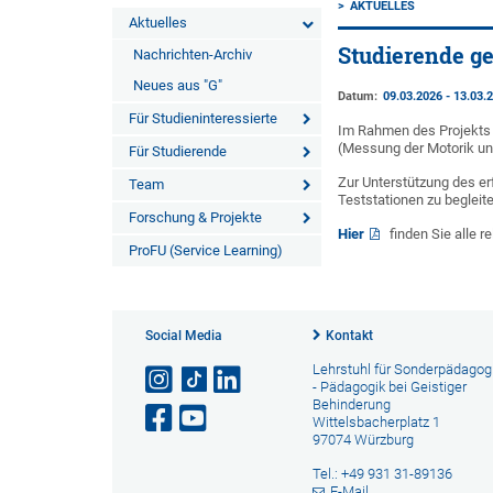
AKTUELLES
Aktuelles
Studierende ge
Nachrichten-Archiv
Neues aus "G"
Datum:
09.03.2026 - 13.03.
Für Studieninteressierte
Im Rahmen des Projekt
(Messung der Motorik und
Für Studierende
Zur Unterstützung des er
Team
Teststationen zu begleit
Forschung & Projekte
Hier
finden Sie alle r
ProFU (Service Learning)
Social Media
Kontakt
Lehrstuhl für Sonderpädagogi
- Pädagogik bei Geistiger
Behinderung
Wittelsbacherplatz 1
97074 Würzburg
Tel.: +49 931 31-89136
E-Mail