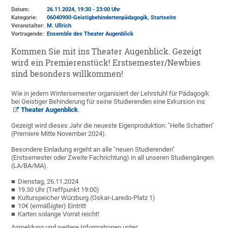
Datum:
26.11.2024, 19:30 - 23:00 Uhr
Kategorie:
06040900-Geistigbehindertenpädagogik, Startseite
Veranstalter:
M. Ullrich
Vortragende:
Ensemble des Theater Augenblick
Kommen Sie mit ins Theater Augenblick. Gezeigt
wird ein Premierenstück! Erstsemester/Newbies
sind besonders willkommen!
Wie in jedem Wintersemester organisiert der Lehrstuhl für Pädagogik
bei Geistiger Behinderung für seine Studierenden eine Exkursion ins
Theater Augenblick
.
Gezeigt wird dieses Jahr die neueste Eigenproduktion: "Helle Schatten"
(Premiere Mitte November 2024).
Besondere Einladung ergeht an alle "neuen Studierenden"
(Erstsemester oder Zweite Fachrichtung) in all unseren Studiengängen
(LA/BA/MA).
Dienstag, 26.11.2024
19.30 Uhr (Treffpunkt 19:00)
Kulturspeicher Würzburg (Oskar-Laredo-Platz 1)
10€ (ermäßigter) Eintritt
Karten solange Vorrat reicht!
Anmeldung und weitere Informationen unter: