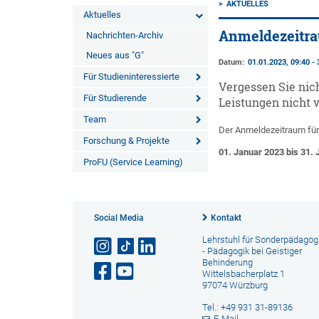
AKTUELLES
Aktuelles
Anmeldezeitra
Nachrichten-Archiv
Neues aus "G"
Datum:
01.01.2023, 09:40 - 
Für Studieninteressierte
Vergessen Sie nic
Für Studierende
Leistungen nicht 
Team
Der Anmeldezeitraum für
Forschung & Projekte
01. Januar 2023 bis 31.
ProFU (Service Learning)
Social Media
Kontakt
Lehrstuhl für Sonderpädagogi
- Pädagogik bei Geistiger
Behinderung
Wittelsbacherplatz 1
97074 Würzburg
Tel.: +49 931 31-89136
E-Mail