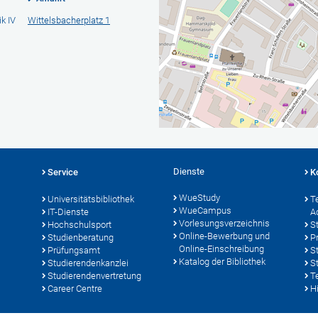
k IV
Wittelsbacherplatz 1
Dienste
Service
K
WueStudy
Universitätsbibliothek
T
WueCampus
IT-Dienste
A
Vorlesungsverzeichnis
Hochschulsport
S
Online-Bewerbung und
Studienberatung
P
Online-Einschreibung
Prüfungsamt
S
Katalog der Bibliothek
Studierendenkanzlei
S
Studierendenvertretung
T
Career Centre
Hi