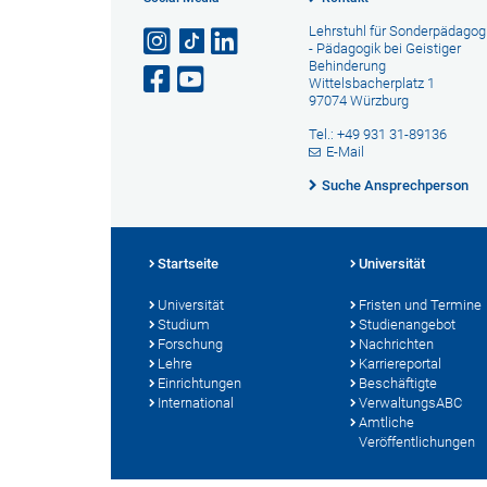
Lehrstuhl für Sonderpädagogi
- Pädagogik bei Geistiger
Behinderung
Wittelsbacherplatz 1
97074 Würzburg
Tel.: +49 931 31-89136
E-Mail
Suche Ansprechperson
Startseite
Universität
Universität
Fristen und Termine
Studium
Studienangebot
Forschung
Nachrichten
Lehre
Karriereportal
Einrichtungen
Beschäftigte
International
VerwaltungsABC
Amtliche
Veröffentlichungen