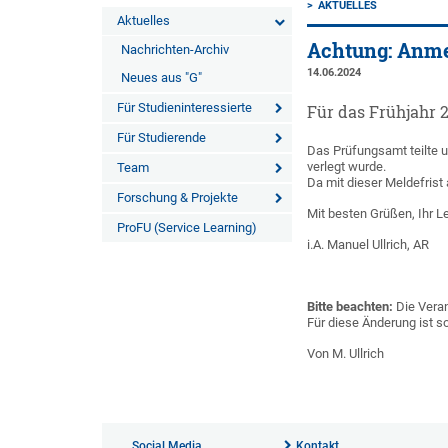
AKTUELLES
Aktuelles
Achtung: Anmel
Nachrichten-Archiv
14.06.2024
Neues aus "G"
Für Studieninteressierte
Für das Frühjahr 2
Für Studierende
Das Prüfungsamt teilte 
verlegt wurde.
Team
Da mit dieser Meldefrist
Forschung & Projekte
Mit besten Grüßen, Ihr L
ProFU (Service Learning)
i.A. Manuel Ullrich, AR
Bitte beachten:
Die Veran
Für diese Änderung ist s
Von M. Ullrich
Social Media
Kontakt