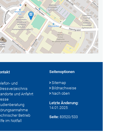
Seitenoptionen
ontakt
Sitemap
elefon- und
Bildnachweise
dressverzeichnis
Nach oben
tandorte und Anfahrt
resse
Letzte Änderung:
tudienberatung
14.01.2025
törungsannahme
echnischer Betrieb
Seite:
83520/533
lfe im Notfall