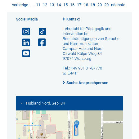
vorherige
…
11
12
13
14
15
16
17
18
19
20
20
nächste
Social Media
Kontakt
Lehrstuhl für Pädagogik und
Intervention bei
Beeinträchtigungen von Sprache
und Kommunikation
Campus Hubland Nord
Oswald-Külpe-Weg 84
97074 Würzburg
Tel.: +49 931 31-87770
E-Mail
Suche Ansprechperson
Hubland Nord, Geb. 84