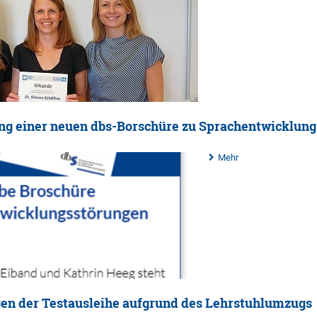
ung einer neuen dbs-Borschüre zu Sprachentwicklun
Mehr
en der Testausleihe aufgrund des Lehrstuhlumzugs