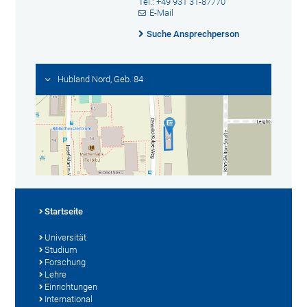
Tel.: +49 931 31-87770
E-Mail
Suche Ansprechperson
Hubland Nord, Geb. 84
Startseite
Universität
Studium
Forschung
Lehre
Einrichtungen
International