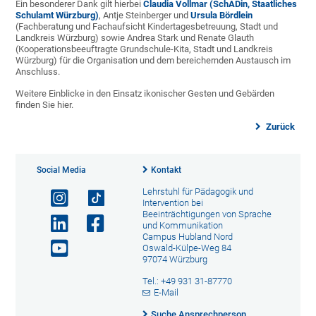
Ein besonderer Dank gilt hierbei
Claudia Vollmar (SchADin, Staatliches
Schulamt Würzburg)
, Antje Steinberger und
Ursula Bördlein
(Fachberatung und Fachaufsicht Kindertagesbetreuung, Stadt und
Landkreis Würzburg) sowie Andrea Stark und Renate Glauth
(Kooperationsbeeuftragte Grundschule-Kita, Stadt und Landkreis
Würzburg) für die Organisation und dem bereichernden Austausch im
Anschluss.
Weitere Einblicke in den Einsatz ikonischer Gesten und Gebärden
finden Sie hier.
Zurück
Social Media
Kontakt
Lehrstuhl für Pädagogik und
Intervention bei
Beeinträchtigungen von Sprache
und Kommunikation
Campus Hubland Nord
Oswald-Külpe-Weg 84
97074 Würzburg
Tel.: +49 931 31-87770
E-Mail
Suche Ansprechperson