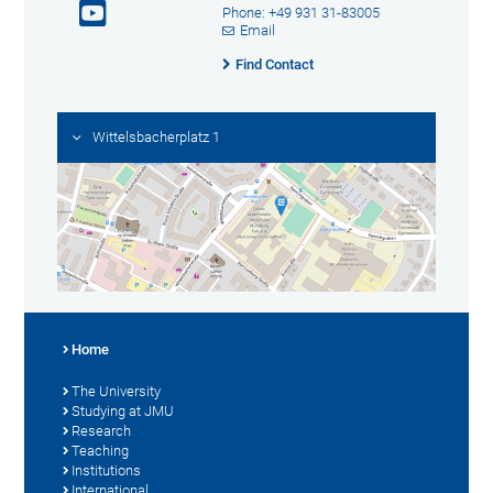
Phone: +49 931 31-83005
Email
Find Contact
Wittelsbacherplatz 1
Home
The University
Studying at JMU
Research
Teaching
Institutions
International