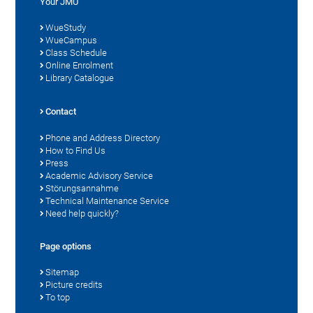
Your JMU
WueStudy
WueCampus
Class Schedule
Online Enrolment
Library Catalogue
Contact
Phone and Address Directory
How to Find Us
Press
Academic Advisory Service
Störungsannahme
Technical Maintenance Service
Need help quickly?
Page options
Sitemap
Picture credits
To top