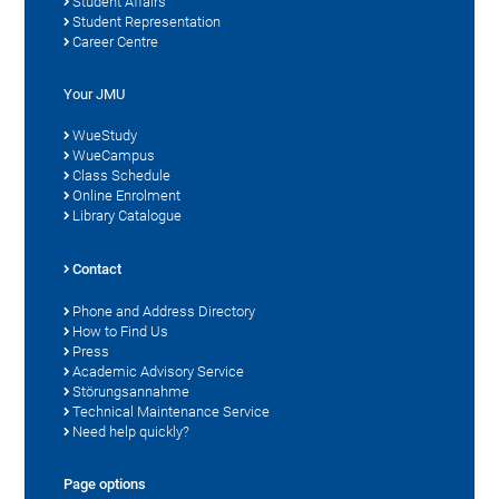
Student Affairs
Student Representation
Career Centre
Your JMU
WueStudy
WueCampus
Class Schedule
Online Enrolment
Library Catalogue
Contact
Phone and Address Directory
How to Find Us
Press
Academic Advisory Service
Störungsannahme
Technical Maintenance Service
Need help quickly?
Page options