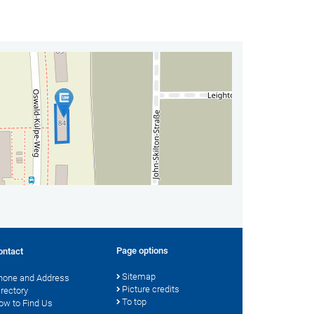
Page options
ontact
Sitemap
hone and Address
Picture credits
irectory
To top
ow to Find Us