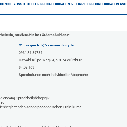
CIENCES
INSTITUTE FOR SPECIAL EDUCATION
CHAIR OF SPECIAL EDUCATION AN
beiterin, Studienrätin im Förderschuldienst
lisa.greulich@uni-wuerzburg.de
0931 31 89784
Oswald-Külpe-Weg 84, 97074 Würzburg
84.02.103
Sprechstunde nach individueller Absprache
udiengang Sprachheilpädagogik
hre
dienbegleitenden sonderpädagogischen Praktikums