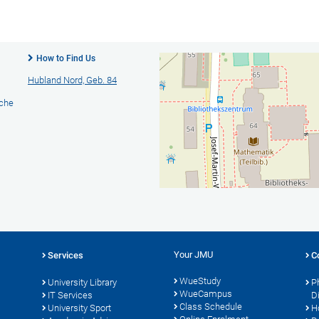
How to Find Us
Hubland Nord, Geb. 84
ache
Your JMU
Services
C
WueStudy
University Library
P
WueCampus
s
IT Services
D
Class Schedule
University Sport
H