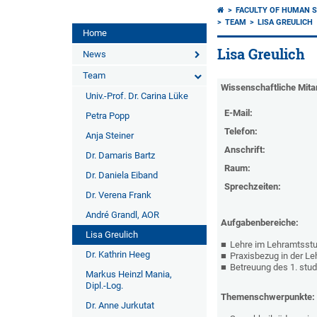
FACULTY OF HUMAN S
TEAM
LISA GREULICH
Home
Lisa Greulich
News
Team
Wissenschaftliche Mitar
Univ.-Prof. Dr. Carina Lüke
E-Mail:
Petra Popp
Telefon:
Anja Steiner
Anschrift:
Dr. Damaris Bartz
Raum:
Dr. Daniela Eiband
Sprechzeiten:
Dr. Verena Frank
André Grandl, AOR
Aufgabenbereiche:
Lisa Greulich
Lehre im Lehramtsst
Dr. Kathrin Heeg
Praxisbezug in der Le
Betreuung des 1. stu
Markus Heinzl Mania,
Dipl.-Log.
Themenschwerpunkte:
Dr. Anne Jurkutat