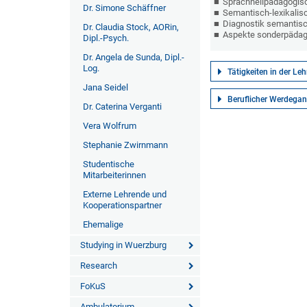
Sprachheilpädagogisc
Dr. Simone Schäffner
Semantisch-lexikalis
Diagnostik semantisc
Dr. Claudia Stock, AORin,
Aspekte sonderpädag
Dipl.-Psych.
Dr. Angela de Sunda, Dipl.-
Log.
Tätigkeiten in der Leh
Jana Seidel
Beruflicher Werdega
Dr. Caterina Verganti
Vera Wolfrum
Stephanie Zwirnmann
Studentische
Mitarbeiterinnen
Externe Lehrende und
Kooperationspartner
Ehemalige
Studying in Wuerzburg
Research
FoKuS
Ambulatorium