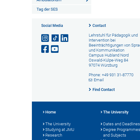
Tag der SES
Social Media
Contact
Lehrstuhl für Pädagogik und
Intervention bei
Beeinträchtigungen von Spr
und Kommunikation
Campus Hubland Nord
Oswald-Külpe-Weg 84
97074 Würzburg
Phone: +49 931 31-87770
Email
Find Contact
Home
The University
The University
Dates and Deadlines
Studying at JMU
Degree Programme
Research
and Subjects