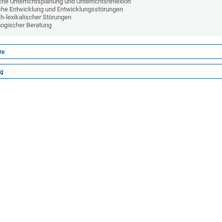
he Unterrichtsplanung und Unterrichtsreflexion
che Entwicklung und Entwicklungsstörungen
h-lexikalischer Störungen
ogischer Beratung
re
ng