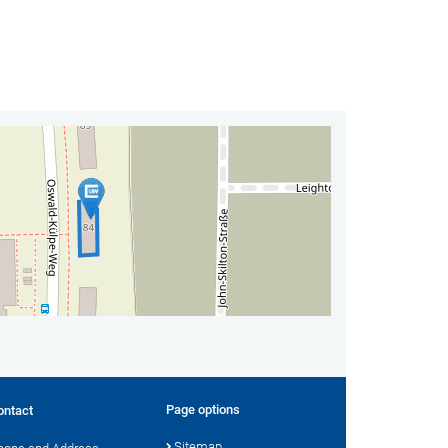
Page options
ontact
Sitemap