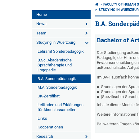
FACULTY OF HUMAN S
STUDYING IN WUERZBU
Home
B.A. Sonderpä
News
Team
Bachelor of Ar
Studying in Wuerzburg
Lehramt Sonderpädagogik
Der Studiengang außersc
Pädagogik, der Hilfe un
B.Sc. Akademische
Erwachsenenbildung und 
Sprachtherapie und
außerschulische Aufgabe
Logopädie
Im BA-Hauptfach können
B.A. Sonderpädagogik
Grundlagen der Sprac
M.A. Sonderpädagogik
Grundlagen der Sprac
UK-Zertifikat
(Spezifische) Sprach
Leitfaden und Erklärungen
Inhalte dieser Module fi
für Abschlussarbeiten
Weitere Informationen f
Links
Bei weiteren Fragen kön
Kooperationen
Research