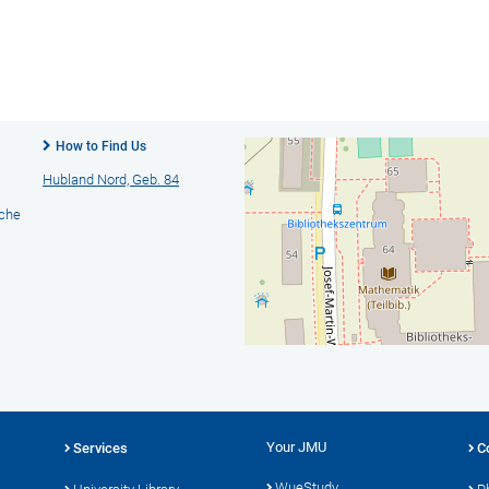
How to Find Us
Hubland Nord, Geb. 84
ache
Your JMU
Services
C
WueStudy