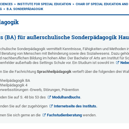
CIENCES
INSTITUTE FOR SPECIAL EDUCATION
CHAIR OF SPECIAL EDUCATION AN
RG
B.A. SONDERPÄDAGOGIK
dagogik
ts (BA) für außerschulische Sonderpädagogik Ha
hulische Sonderpädagogik vermittelt Kenntnisse, Fähigkeiten und Methoden in d
d Beratung von Menschen mit Behinderung sowie des Sozialwesens. Dazu gehören
nachberuflichen Bildung im hohen Alter. Der Bachelor of Arts am Institut für S
nfelder außerhalb des Settings Schule vor. Ein Studium ist sowohl im
Nebe
 Sie die Fachrichtung
Sprachheilpädagogik
vertieft über die folgenden drei Wa
hheilpädagogik BA
hheilpädagogik 4
erwerbsstörungen -Erwerb, Störungen, Prävention
nden Sie auf S. 48 bis 53 des
Modulhandbuchs
.
inden Sie auf der zugehörigen
Internetseite des Instituts.
nen Sie sich gerne an die
Fachstudienberatung
wenden.