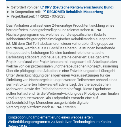
► Gefördert von der
DRV (Deutsche Rentenversicherung Bund)
► In Kooperation mit:
REGIOMED Rehaklinik Masserberg
► Projektlaufzeit: 11/2022 - 03/2025
Das Vorhaben umfasst eine 24-monatige Produktentwicklung eines
barrierefreien, niedrigschwelligen und telematischen IRENA-
Nachsorgeprogrammes, welches auf die spezifischen Bedarfe
sehbeeinträchtigter ophthalmologischer Rehabilitanden ausgerichtet
ist. Mit dem Ziel Teilhabebarrieren dieser vulnerablen Zielgruppe zu
reduzieren, werden aus KTL-schlüsselbaren Leistungen bestehende
therapeutische Leistungen für eine barrierefreie telematische
Darbietung adaptiert und neue Bausteine generiert. Das geplante
Projekt umfasst vier Projektphasen mit insgesamt elf Arbeitspaketen,
welche von der prozessualen und therapeutischen Konzeptualisierung
über die pädagogische Adaption in eine Entwicklungsarbeit übergeht.
Unter Berücksichtigung der allgemeinen Voraussetzungen für die
Einleitung von Nachsorgeleistungen werden Teilnehmer anhand eines
semi-strukturierten Interviewleitfadens bzgl. des therapeutischen
Mehrwerts sowie der Teilhabebarrieren befragt. Diese Ergebnisse
sollen fortlaufend für die Weiterentwicklung des Prototyps zum finalen
Produkt genutzt werden. Als Endprodukt entsteht eine auf
sehbeeinträchtige Menschen ausgerichtete digitale
Versorgungsplattform nach IRENA-Kriterien.
Konzeption und Implementierung eines webbasierten
Weiterbildungsprogramms zu Assistiven Technologien im Kontext
Sehen (dMuT)