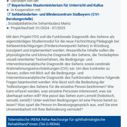
► Gefördert von der
Bayerisches Staatsministerium für Unterricht und Kultus
► In Kooperation mit:
Sehbehinderten- und Blindenzentrum Südbayern (CVI-
Beratungsstelle)
, Sozialpädiatrische Sehambulanz Mainz
► Projektlaufzeit: 01/2024 - 07/2025
Mit dem Projekt FDS soll die Funktionale Diagnostik des Sehens als
eigenständiges Studienmodul für die neue Fachrichtung Pädagogik bei
Sehbeeinträchtigungen (Förderschwerpunkt Sehen) in Würzburg
konzipiert und implementiert werden. Wesentliche Inhalte sollen die
physiologische und klinische Diagnostik des Sehens, die Testadaption
visuell orientierter Testverfahren, die Bedingungs- und
Interventionsanalytische Diagnostik des Sehens sowie cerebrale
Wahrnehmungseinschränkungen (CVI) sei. Um dies konkreter zu
fassen, sollen mit Blick auf die Bedingungs- und
Interventionsanalytische Diagnostik des funktionalen Sehens folgende
Fragen beantwortet werden: Wie lässt sich die Bedeutung der
Teilleistungen des Sehens für die einzelne Person bestimmen? Wie
kann erfasst werden, was einzelne Personen interessiert, was sie
überhaupt sehen will? Wie passt das Sehen zum Lernstil (holistisch,
versatil, seriell)? Unter welchen Bedingungen ist eine Person bereit zu
lesen? Was spart die Person im Beratungsgespräch aus, weil Sie eine
Unvereinbarkeit mit ihrer Behinderung vermutet?
Telematische IRENA Reha-Nachsorge für ophthalmologische
Rehabilitand*innen (Tel-O-RENA)