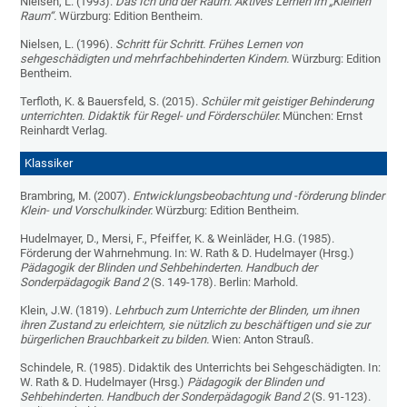
Nielsen, L. (1993).
Das Ich und der Raum. Aktives Lernen im „Kleinen
Raum“.
Würzburg: Edition Bentheim.
Nielsen, L. (1996).
Schritt für Schritt. Frühes Lernen von
sehgeschädigten und mehrfachbehinderten Kindern.
Würzburg: Edition
Bentheim.
Terfloth, K. & Bauersfeld, S. (2015).
Schüler mit geistiger Behinderung
unterrichten. Didaktik für Regel- und Förderschüler.
München: Ernst
Reinhardt Verlag.
Klassiker
Brambring, M. (2007).
Entwicklungsbeobachtung und -förderung blinder
Klein- und Vorschulkinder.
Würzburg: Edition Bentheim.
Hudelmayer, D., Mersi, F., Pfeiffer, K. & Weinläder, H.G. (1985).
Förderung der Wahrnehmung. In: W. Rath & D. Hudelmayer (Hrsg.)
Pädagogik der Blinden und Sehbehinderten. Handbuch der
Sonderpädagogik Band 2
(S. 149-178). Berlin: Marhold.
Klein, J.W. (1819).
Lehrbuch zum Unterrichte der Blinden, um ihnen
ihren Zustand zu erleichtern, sie nützlich zu beschäftigen und sie zur
bürgerlichen Brauchbarkeit zu bilden.
Wien: Anton Strauß.
Schindele, R. (1985). Didaktik des Unterrichts bei Sehgeschädigten. In:
W. Rath & D. Hudelmayer (Hrsg.)
Pädagogik der Blinden und
Sehbehinderten. Handbuch der Sonderpädagogik Band 2
(S. 91-123).