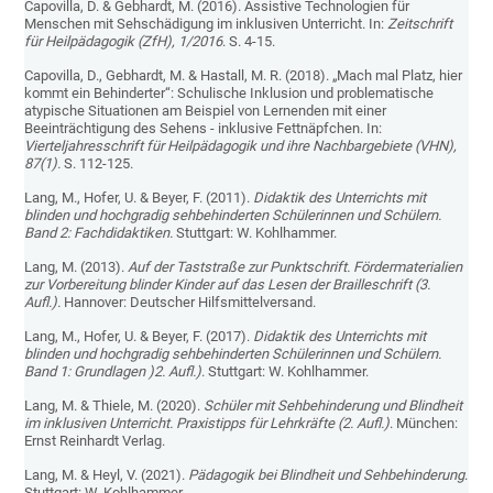
Capovilla, D. & Gebhardt, M. (2016). Assistive Technologien für
Menschen mit Sehschädigung im inklusiven Unterricht. In:
Zeitschrift
für Heilpädagogik (ZfH), 1/2016
. S. 4-15.
Capovilla, D., Gebhardt, M. & Hastall, M. R. (2018). „Mach mal Platz, hier
kommt ein Behinderter“: Schulische Inklusion und problematische
atypische Situationen am Beispiel von Lernenden mit einer
Beeinträchtigung des Sehens - inklusive Fettnäpfchen. In:
Vierteljahresschrift für Heilpädagogik und ihre Nachbargebiete (VHN),
87(1).
S. 112-125.
Lang, M., Hofer, U. & Beyer, F. (2011).
Didaktik des Unterrichts mit
blinden und hochgradig sehbehinderten Schülerinnen und Schülern.
Band 2: Fachdidaktiken.
Stuttgart: W. Kohlhammer.
Lang, M. (2013).
Auf der Taststraße zur Punktschrift. Fördermaterialien
zur Vorbereitung blinder Kinder auf das Lesen der Brailleschrift (3.
Aufl.).
Hannover: Deutscher Hilfsmittelversand.
Lang, M., Hofer, U. & Beyer, F. (2017).
Didaktik des Unterrichts mit
blinden und hochgradig sehbehinderten Schülerinnen und Schülern.
Band 1: Grundlagen )2. Aufl.)
. Stuttgart: W. Kohlhammer.
Lang, M. & Thiele, M. (2020).
Schüler mit Sehbehinderung und Blindheit
im inklusiven Unterricht. Praxistipps für Lehrkräfte (2. Aufl.)
. München:
Ernst Reinhardt Verlag.
Lang, M. & Heyl, V. (2021).
Pädagogik bei Blindheit und Sehbehinderung
.
Stuttgart: W. Kohlhammer.