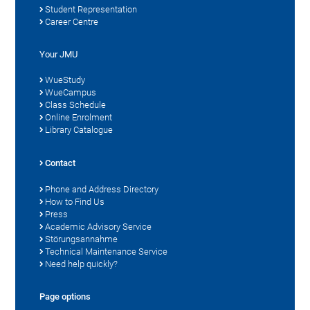
Student Representation
Career Centre
Your JMU
WueStudy
WueCampus
Class Schedule
Online Enrolment
Library Catalogue
Contact
Phone and Address Directory
How to Find Us
Press
Academic Advisory Service
Störungsannahme
Technical Maintenance Service
Need help quickly?
Page options