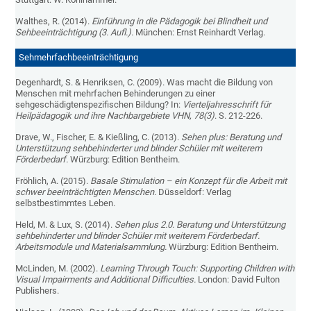
Walthes, R. (2014).
Einführung in die Pädagogik bei Blindheit und
Sehbeeinträchtigung (3. Aufl.).
München: Ernst Reinhardt Verlag.
Sehmehrfachbeeinträchtigung
Degenhardt, S. & Henriksen, C. (2009). Was macht die Bildung von
Menschen mit mehrfachen Behinderungen zu einer
sehgeschädigtenspezifischen Bildung? In:
Vierteljahresschrift für
Heilpädagogik und ihre Nachbargebiete VHN, 78(3)
. S. 212-226.
Drave, W., Fischer, E. & Kießling, C. (2013).
Sehen plus: Beratung und
Unterstützung sehbehinderter und blinder Schüler mit weiterem
Förderbedarf.
Würzburg: Edition Bentheim.
Fröhlich, A. (2015).
Basale Stimulation – ein Konzept für die Arbeit mit
schwer beeinträchtigten Menschen.
Düsseldorf: Verlag
selbstbestimmtes Leben.
Held, M. & Lux, S. (2014).
Sehen plus 2.0. Beratung und Unterstützung
sehbehinderter und blinder Schüler mit weiterem Förderbedarf.
Arbeitsmodule und Materialsammlung.
Würzburg: Edition Bentheim.
McLinden, M. (2002).
Learning Through Touch: Supporting Children with
Visual Impairments and Additional Difficulties.
London: David Fulton
Publishers.